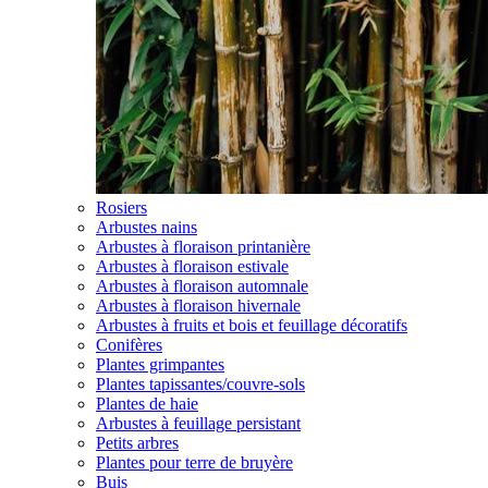
Rosiers
Arbustes nains
Arbustes à floraison printanière
Arbustes à floraison estivale
Arbustes à floraison automnale
Arbustes à floraison hivernale
Arbustes à fruits et bois et feuillage décoratifs
Conifères
Plantes grimpantes
Plantes tapissantes/couvre-sols
Plantes de haie
Arbustes à feuillage persistant
Petits arbres
Plantes pour terre de bruyère
Buis