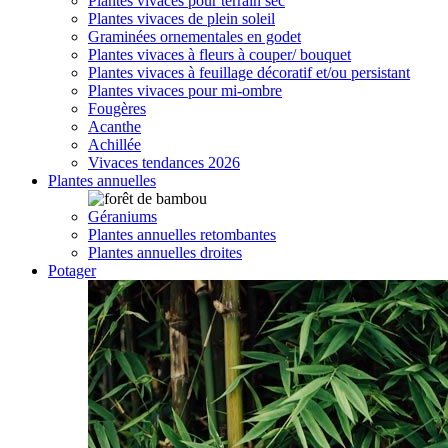
Plantes vivaces pour terrain sec
Plantes vivaces de plein soleil
Graminées ornementales en godet
Plantes vivaces à fleurs à couper/ bouquet
Plantes vivaces à feuillage décoratif et/ou persistant
Plantes vivaces pour mi-ombre
Fougères
Acanthe
Achillée
Vivaces tendances 2026
Plantes annuelles
Géraniums
Plantes annuelles retombantes
Plantes annuelles droites
Potager