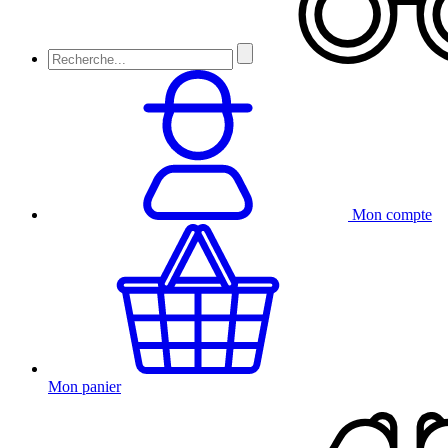
Mon compte
Mon panier