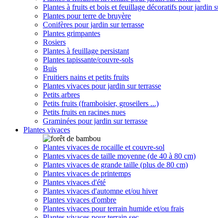
Plantes à fruits et bois et feuillage décoratifs pour jardin s
Plantes pour terre de bruyère
Conifères pour jardin sur terrasse
Plantes grimpantes
Rosiers
Plantes à feuillage persistant
Plantes tapissante/couvre-sols
Buis
Fruitiers nains et petits fruits
Plantes vivaces pour jardin sur terrasse
Petits arbres
Petits fruits (framboisier, groseilers ...)
Petits fruits en racines nues
Graminées pour jardin sur terrasse
Plantes vivaces
Plantes vivaces de rocaille et couvre-sol
Plantes vivaces de taille moyenne (de 40 à 80 cm)
Plantes vivaces de grande taille (plus de 80 cm)
Plantes vivaces de printemps
Plantes vivaces d'été
Plantes vivaces d'automne et/ou hiver
Plantes vivaces d'ombre
Plantes vivaces pour terrain humide et/ou frais
Plantes vivaces pour terrain sec