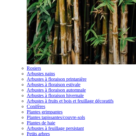
Rosiers
Arbustes nains
Arbustes à floraison printanière
Arbustes à floraison estivale
Arbustes à floraison automnale
Arbustes à floraison hivernale
Arbustes à fruits et bois et feuillage décoratifs
Conifères
Plantes grimpantes
Plantes tapissantes/couvre-sols
Plantes de haie
Arbustes à feuillage persistant
Petits arbres