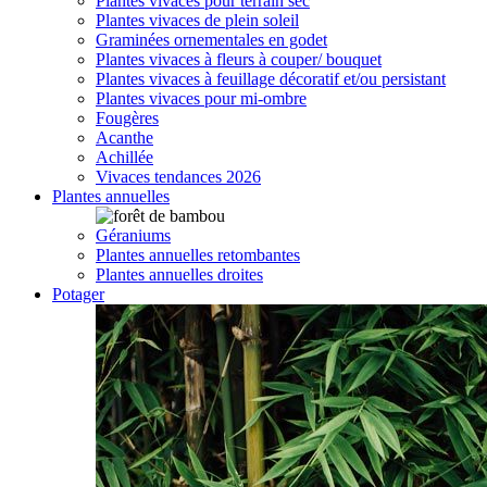
Plantes vivaces pour terrain sec
Plantes vivaces de plein soleil
Graminées ornementales en godet
Plantes vivaces à fleurs à couper/ bouquet
Plantes vivaces à feuillage décoratif et/ou persistant
Plantes vivaces pour mi-ombre
Fougères
Acanthe
Achillée
Vivaces tendances 2026
Plantes annuelles
Géraniums
Plantes annuelles retombantes
Plantes annuelles droites
Potager