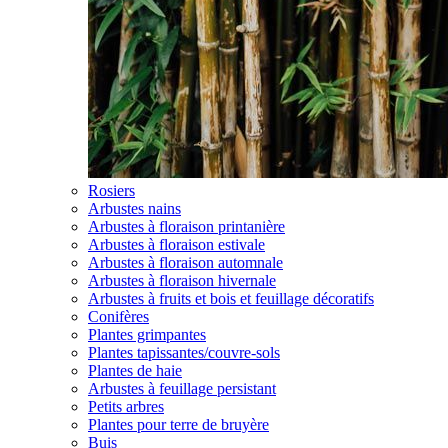
Rosiers
Arbustes nains
Arbustes à floraison printanière
Arbustes à floraison estivale
Arbustes à floraison automnale
Arbustes à floraison hivernale
Arbustes à fruits et bois et feuillage décoratifs
Conifères
Plantes grimpantes
Plantes tapissantes/couvre-sols
Plantes de haie
Arbustes à feuillage persistant
Petits arbres
Plantes pour terre de bruyère
Buis