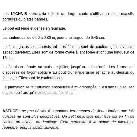
Les
LYCHNIS coronaria
offrent un large choix d'utilisation : en massifs,
bordures ou plates bandes.
Le port est érigé et dense en feuillage.
La hauteur est de 0.60 à 0.80 m, pour une largeur de 0.45 cm.
Le feuillage est semi-persistant. Les feuilles sont de couleur grise avec un
aspect duveteux. Elles sont de forme ovale à lancéolée et ont une longueur de
18 cm.
La floraison débute au mois de juillet, jusqu'au mois d'août. Les fleurs sont
disposées de façon solitaire au bout d'une tige grise et lâche au-dessus du
feuillage. Elles sont de couleur rose.
La plantation se fait situation ensoleillée à mi-ombragée. C'est dans un sol sec
et pas trop frais qu'elles se plaisent le plus.
ASTUCE
:
ne pas hésiter à supprimer les hampes de fleurs fanées une fois
qu'elles ne sont plus décoratives. Un petit nettoyage peut être fait en fin de
saison au niveau du feuillage. Cela permettra à la plante de mieux se
régénérer pour la saison suivante.