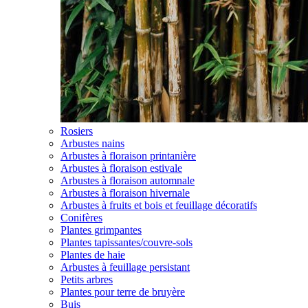
Rosiers
Arbustes nains
Arbustes à floraison printanière
Arbustes à floraison estivale
Arbustes à floraison automnale
Arbustes à floraison hivernale
Arbustes à fruits et bois et feuillage décoratifs
Conifères
Plantes grimpantes
Plantes tapissantes/couvre-sols
Plantes de haie
Arbustes à feuillage persistant
Petits arbres
Plantes pour terre de bruyère
Buis