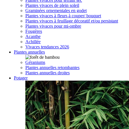
Plantes vivaces pour terrain sec
Plantes vivaces de plein soleil
Graminées ornementales en godet
Plantes vivaces à fleurs à couper/ bouquet
Plantes vivaces à feuillage décoratif et/ou persistant
Plantes vivaces pour mi-ombre
Fougères
Acanthe
Achillée
Vivaces tendances 2026
Plantes annuelles
Géraniums
Plantes annuelles retombantes
Plantes annuelles droites
Potager