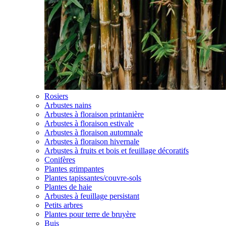
Rosiers
Arbustes nains
Arbustes à floraison printanière
Arbustes à floraison estivale
Arbustes à floraison automnale
Arbustes à floraison hivernale
Arbustes à fruits et bois et feuillage décoratifs
Conifères
Plantes grimpantes
Plantes tapissantes/couvre-sols
Plantes de haie
Arbustes à feuillage persistant
Petits arbres
Plantes pour terre de bruyère
Buis