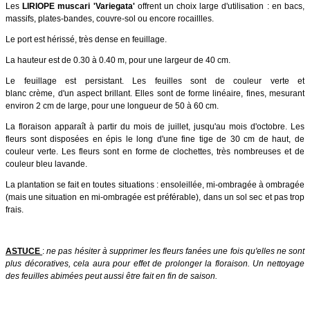
Les
LIRIOPE muscari 'Variegata'
offrent un choix large d'utilisation : en bacs,
massifs, plates-bandes, couvre-sol ou encore rocaillles.
Le port est hérissé, très dense en feuillage.
La hauteur est de 0.30 à 0.40 m, pour une largeur de 40 cm.
Le feuillage est persistant. Les feuilles sont de couleur verte et
blanc crème, d'un aspect brillant. Elles sont de forme linéaire, fines, mesurant
environ 2 cm de large, pour une longueur de 50 à 60 cm.
La floraison apparaît à partir du mois de juillet, jusqu'au mois d'octobre. Les
fleurs sont disposées en épis le long d'une fine tige de 30 cm de haut, de
couleur verte. Les fleurs sont en forme de clochettes, très nombreuses et de
couleur bleu lavande.
La plantation se fait en toutes situations : ensoleillée, mi-ombragée à ombragée
(mais une situation en mi-ombragée est préférable), dans un sol sec et pas trop
frais.
ASTUCE
:
ne pas hésiter à supprimer les fleurs fanées une fois qu'elles ne sont
plus décoratives, cela aura pour effet de prolonger la floraison. Un nettoyage
des feuilles abimées peut aussi être fait en fin de saison.