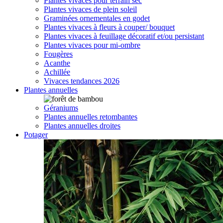
Plantes vivaces pour terrain sec
Plantes vivaces de plein soleil
Graminées ornementales en godet
Plantes vivaces à fleurs à couper/ bouquet
Plantes vivaces à feuillage décoratif et/ou persistant
Plantes vivaces pour mi-ombre
Fougères
Acanthe
Achillée
Vivaces tendances 2026
Plantes annuelles
Géraniums
Plantes annuelles retombantes
Plantes annuelles droites
Potager