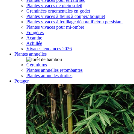
Plantes vivaces pour terrain sec
Plantes vivaces de plein soleil
Graminées ornementales en godet
Plantes vivaces à fleurs à couper/ bouquet
Plantes vivaces à feuillage décoratif et/ou persistant
Plantes vivaces pour mi-ombre
Fougères
Acanthe
Achillée
Vivaces tendances 2026
Plantes annuelles
Géraniums
Plantes annuelles retombantes
Plantes annuelles droites
Potager