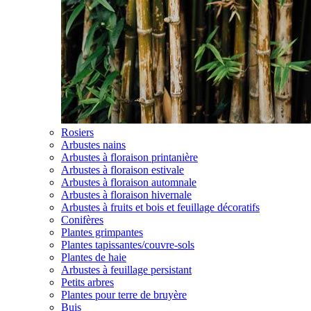
Rosiers
Arbustes nains
Arbustes à floraison printanière
Arbustes à floraison estivale
Arbustes à floraison automnale
Arbustes à floraison hivernale
Arbustes à fruits et bois et feuillage décoratifs
Conifères
Plantes grimpantes
Plantes tapissantes/couvre-sols
Plantes de haie
Arbustes à feuillage persistant
Petits arbres
Plantes pour terre de bruyère
Buis