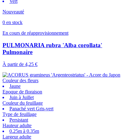
Vert
Nouveauté
0 en stock
En cours de réapprovisionnement
PULMONARIA rubra 'Alba corollata'
Pulmonaire
À partir de
4,25 €
Couleur des fleurs
Jaune
Epoque de floraison
Juin à Juillet
Couleur du feuillage
Panaché vert Gris-vert
Type de feuillage
Persistant
Hauteur adulte
0.25m à 0.35m
Largeur adulte