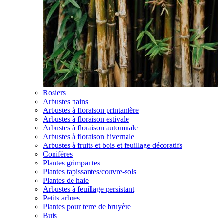
Rosiers
Arbustes nains
Arbustes à floraison printanière
Arbustes à floraison estivale
Arbustes à floraison automnale
Arbustes à floraison hivernale
Arbustes à fruits et bois et feuillage décoratifs
Conifères
Plantes grimpantes
Plantes tapissantes/couvre-sols
Plantes de haie
Arbustes à feuillage persistant
Petits arbres
Plantes pour terre de bruyère
Buis