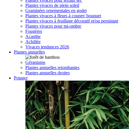
Plantes vivaces pour terrain sec
Plantes vivaces de plein soleil
Graminées ornementales en godet
Plantes vivaces à fleurs à couper/ bouquet
Plantes vivaces à feuillage décoratif et/ou persistant
Plantes vivaces pour mi-ombre
Fougères
Acanthe
Achillée
Vivaces tendances 2026
Plantes annuelles
Géraniums
Plantes annuelles retombantes
Plantes annuelles droites
Potager