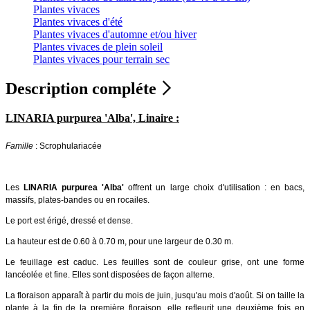
Plantes vivaces
Plantes vivaces d'été
Plantes vivaces d'automne et/ou hiver
Plantes vivaces de plein soleil
Plantes vivaces pour terrain sec
Description compléte
LINARIA purpurea 'Alba', Linaire :
Famille
: Scrophulariacée
Les
LINARIA purpurea 'Alba'
offrent un large choix d'utilisation : en bacs,
massifs, plates-bandes ou en rocailes.
Le port est érigé, dressé et dense.
La hauteur est de 0.60 à 0.70 m, pour une largeur de 0.30 m.
Le feuillage est caduc. Les feuilles sont de couleur grise, ont une forme
lancéolée et fine. Elles sont disposées de façon alterne.
La floraison apparaît à partir du mois de juin, jusqu'au mois d'août. Si on taille la
plante à la fin de la première floraison, elle refleurit une deuxième fois en