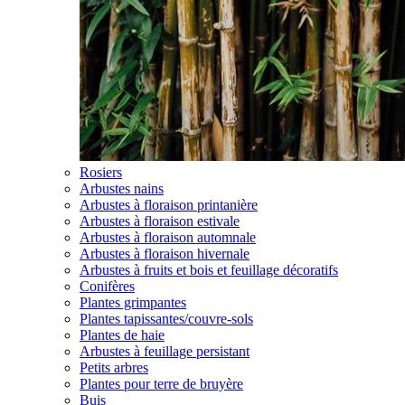
Rosiers
Arbustes nains
Arbustes à floraison printanière
Arbustes à floraison estivale
Arbustes à floraison automnale
Arbustes à floraison hivernale
Arbustes à fruits et bois et feuillage décoratifs
Conifères
Plantes grimpantes
Plantes tapissantes/couvre-sols
Plantes de haie
Arbustes à feuillage persistant
Petits arbres
Plantes pour terre de bruyère
Buis