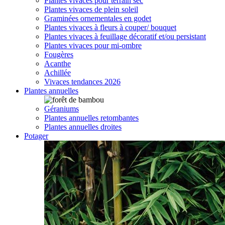
Plantes vivaces pour terrain sec
Plantes vivaces de plein soleil
Graminées ornementales en godet
Plantes vivaces à fleurs à couper/ bouquet
Plantes vivaces à feuillage décoratif et/ou persistant
Plantes vivaces pour mi-ombre
Fougères
Acanthe
Achillée
Vivaces tendances 2026
Plantes annuelles
Géraniums
Plantes annuelles retombantes
Plantes annuelles droites
Potager