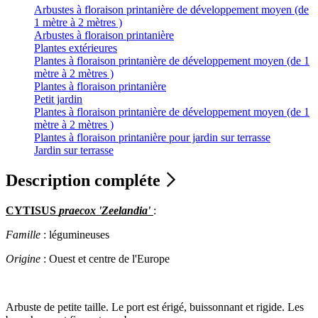
Arbustes à floraison printanière de développement moyen (de
1 mètre à 2 mètres )
Arbustes à floraison printanière
Plantes extérieures
Plantes à floraison printanière de développement moyen (de 1
mètre à 2 mètres )
Plantes à floraison printanière
Petit jardin
Plantes à floraison printanière de développement moyen (de 1
mètre à 2 mètres )
Plantes à floraison printanière pour jardin sur terrasse
Jardin sur terrasse
Description compléte
CYTISUS
praecox 'Zeelandia'
:
Famille
: légumineuses
Origine
: Ouest et centre de l'Europe
Arbuste de petite taille. Le port est érigé, buissonnant et rigide. Les