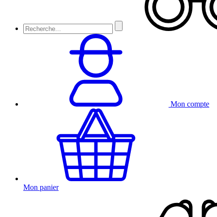
Mon compte
Mon panier