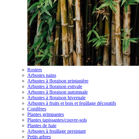
Rosiers
Arbustes nains
Arbustes à floraison printanière
Arbustes à floraison estivale
Arbustes à floraison automnale
Arbustes à floraison hivernale
Arbustes à fruits et bois et feuillage décoratifs
Conifères
Plantes grimpantes
Plantes tapissantes/couvre-sols
Plantes de haie
Arbustes à feuillage persistant
Petits arbres