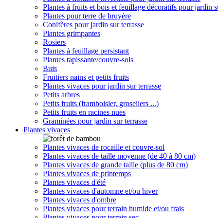
Plantes à fruits et bois et feuillage décoratifs pour jardin s
Plantes pour terre de bruyère
Conifères pour jardin sur terrasse
Plantes grimpantes
Rosiers
Plantes à feuillage persistant
Plantes tapissante/couvre-sols
Buis
Fruitiers nains et petits fruits
Plantes vivaces pour jardin sur terrasse
Petits arbres
Petits fruits (framboisier, groseilers ...)
Petits fruits en racines nues
Graminées pour jardin sur terrasse
Plantes vivaces
Plantes vivaces de rocaille et couvre-sol
Plantes vivaces de taille moyenne (de 40 à 80 cm)
Plantes vivaces de grande taille (plus de 80 cm)
Plantes vivaces de printemps
Plantes vivaces d'été
Plantes vivaces d'automne et/ou hiver
Plantes vivaces d'ombre
Plantes vivaces pour terrain humide et/ou frais
Plantes vivaces pour terrain sec