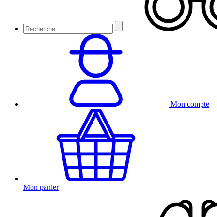
Mon compte
Mon panier