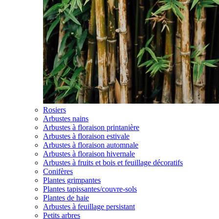
Rosiers
Arbustes nains
Arbustes à floraison printanière
Arbustes à floraison estivale
Arbustes à floraison automnale
Arbustes à floraison hivernale
Arbustes à fruits et bois et feuillage décoratifs
Conifères
Plantes grimpantes
Plantes tapissantes/couvre-sols
Plantes de haie
Arbustes à feuillage persistant
Petits arbres