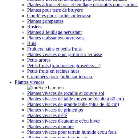
Plantes à fruits et bois et feuillage décoratifs pour jardin s
Plantes pour terre de bruyère
Conifères pour jardin sur terrasse
Plantes grimpantes
Rosiers
Plantes à feuillage persistant
Plantes tapissante/couvre-sols
Buis
Fruitiers nains et petits fruits
Plantes vivaces pour jardin sur terrasse
Petits arbres
Petits fruits (framboisier, groseilers ...)
Petits fruits en racines nues
Graminées pour jardin sur terrasse
Plantes vivaces
Plantes vivaces de rocaille et couvre-sol
Plantes vivaces de taille moyenne (de 40 à 80 cm)
Plantes vivaces de grande taille (plus de 80 cm)
Plantes vivaces de printemps
Plantes vivaces d'été
Plantes vivaces d'automne et/ou hiver
Plantes vivaces d'ombre
Plantes vivaces pour terrain humide et/ou frais
Plantes vivaces pour terrain sec