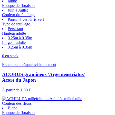
Jaune
Epoque de floraison
Juin à Juillet
Couleur du feuillage
Panaché vert Gris-vert
Type de feuillage
Persistant
Hauteur adulte
0.25m à 0.35m
Largeur adulte
0.25m à 0.35m
0 en stock
En cours de réapprovisionnement
ACORUS gramineus 'Argenteostriatus'
Acore du Japon
À partir de
1,30 €
Couleur des fleurs
Blanc
Epoque de floraison