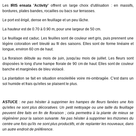
Les
IRIS ensata 'Activity'
offrent un large choix d'utilisation : en massifs,
bordures, plates bandes, rocailles ou bacs sur terrasses.
Le port est érigé, dense en feuillage et un peu lâche.
La hauteur est de 0.70 à 0.90 m, pour une largeur de 50 cm.
Le feuillage est caduc. Les feuilles sont de couleur vert gris, puis prennent une
légère coloration vert bleuté au fil des saisons. Elles sont de forme linéaire et
longue, environ 60 cm de haut.
La floraison débute au mois de juin, jusqu'au mois de juillet. Les fleurs sont
disposées le long d'une hampe florale de 90 cm de haut. Elles sont de couleur
banche et marginées de bleu violacé.
La plantation se fait en situation ensoleillée voire mi-ombragée. C'est dans un
sol humide et frais qu'elles se plaisent le plus.
ASTUCE
:
ne pas hésiter à supprimer les hampes de fleurs fanées une fois
qu'elles ne sont plus décoratives. Un petit nettoyage ou une taille du feuillage
peuvent être faits en fin de floraison ; cela permettra à la plante de mieux se
régénérer pour la saison suivante. Ne pas hésiter à supprimer les rhizomes du
centre une fois qu'ils ne sont plus productifs, et de replanter les nouveaux, dans
un autre endroit de préférence.