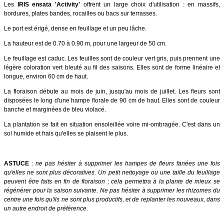
Les
IRIS ensata 'Activity'
offrent un large choix d'utilisation : en massifs,
bordures, plates bandes, rocailles ou bacs sur terrasses.
Le port est érigé, dense en feuillage et un peu lâche.
La hauteur est de 0.70 à 0.90 m, pour une largeur de 50 cm.
Le feuillage est caduc. Les feuilles sont de couleur vert gris, puis prennent une
légère coloration vert bleuté au fil des saisons. Elles sont de forme linéaire et
longue, environ 60 cm de haut.
La floraison débute au mois de juin, jusqu'au mois de juillet. Les fleurs sont
disposées le long d'une hampe florale de 90 cm de haut. Elles sont de couleur
banche et marginées de bleu violacé.
La plantation se fait en situation ensoleillée voire mi-ombragée. C'est dans un
sol humide et frais qu'elles se plaisent le plus.
ASTUCE
:
ne pas hésiter à supprimer les hampes de fleurs fanées une fois
qu'elles ne sont plus décoratives. Un petit nettoyage ou une taille du feuillage
peuvent être faits en fin de floraison ; cela permettra à la plante de mieux se
régénérer pour la saison suivante. Ne pas hésiter à supprimer les rhizomes du
centre une fois qu'ils ne sont plus productifs, et de replanter les nouveaux, dans
un autre endroit de préférence.