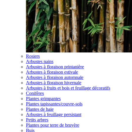
Rosiers
Arbustes nains
Arbustes à floraison printanière
Arbustes à floraison estivale
Arbustes à floraison automnale
Arbustes à floraison hivernale
Arbustes à fruits et bois et feuillage décoratifs
Conifères
Plantes grimpantes
Plantes tapissantes/couvre-sols
Plantes de haie
Arbustes à feuillage persistant
Petits arbres
Plantes pour terre de bruyère
Buis