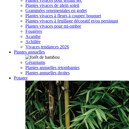
Plantes vivaces pour terrain sec
Plantes vivaces de plein soleil
Graminées ornementales en godet
Plantes vivaces à fleurs à couper/ bouquet
Plantes vivaces à feuillage décoratif et/ou persistant
Plantes vivaces pour mi-ombre
Fougères
Acanthe
Achillée
Vivaces tendances 2026
Plantes annuelles
Géraniums
Plantes annuelles retombantes
Plantes annuelles droites
Potager