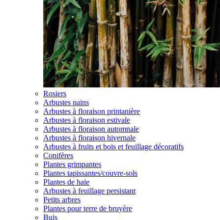
Rosiers
Arbustes nains
Arbustes à floraison printanière
Arbustes à floraison estivale
Arbustes à floraison automnale
Arbustes à floraison hivernale
Arbustes à fruits et bois et feuillage décoratifs
Conifères
Plantes grimpantes
Plantes tapissantes/couvre-sols
Plantes de haie
Arbustes à feuillage persistant
Petits arbres
Plantes pour terre de bruyère
Buis