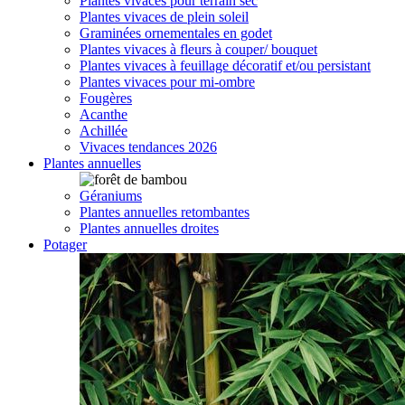
Plantes vivaces pour terrain sec
Plantes vivaces de plein soleil
Graminées ornementales en godet
Plantes vivaces à fleurs à couper/ bouquet
Plantes vivaces à feuillage décoratif et/ou persistant
Plantes vivaces pour mi-ombre
Fougères
Acanthe
Achillée
Vivaces tendances 2026
Plantes annuelles
Géraniums
Plantes annuelles retombantes
Plantes annuelles droites
Potager