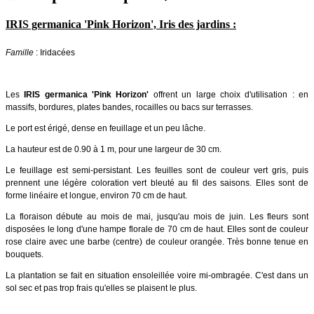
IRIS germanica 'Pink Horizon', Iris des jardins :
Famille
: Iridacées
Les
IRIS germanica 'Pink Horizon'
offrent un large choix d'utilisation : en
massifs, bordures, plates bandes, rocailles ou bacs sur terrasses.
Le port est érigé, dense en feuillage et un peu lâche.
La hauteur est de 0.90 à 1 m, pour une largeur de 30 cm.
Le feuillage est semi-persistant. Les feuilles sont de couleur vert gris, puis
prennent une légère coloration vert bleuté au fil des saisons. Elles sont de
forme linéaire et longue, environ 70 cm de haut.
La floraison débute au mois de mai, jusqu'au mois de juin. Les fleurs sont
disposées le long d'une hampe florale de 70 cm de haut. Elles sont de couleur
rose claire avec une barbe (centre) de couleur orangée. Très bonne tenue en
bouquets.
La plantation se fait en situation ensoleillée voire mi-ombragée. C'est dans un
sol sec et pas trop frais qu'elles se plaisent le plus.