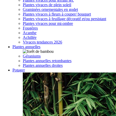
Plantes vivaces pour terrain sec
Plantes vivaces de plein soleil
Graminées ornementales en godet
Plantes vivaces à fleurs à couper/ bouquet
Plantes vivaces à feuillage décoratif et/ou persistant
Plantes vivaces pour mi-ombre
Fougères
Acanthe
Achillée
Vivaces tendances 2026
Plantes annuelles
Géraniums
Plantes annuelles retombantes
Plantes annuelles droites
Potager