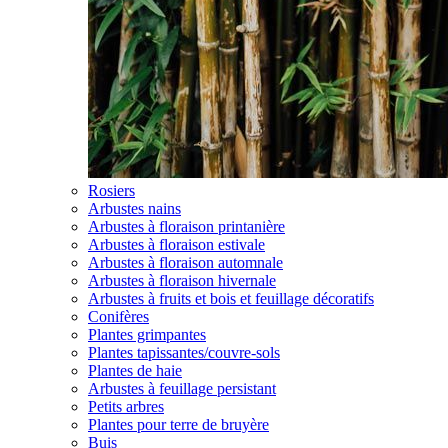
Rosiers
Arbustes nains
Arbustes à floraison printanière
Arbustes à floraison estivale
Arbustes à floraison automnale
Arbustes à floraison hivernale
Arbustes à fruits et bois et feuillage décoratifs
Conifères
Plantes grimpantes
Plantes tapissantes/couvre-sols
Plantes de haie
Arbustes à feuillage persistant
Petits arbres
Plantes pour terre de bruyère
Buis