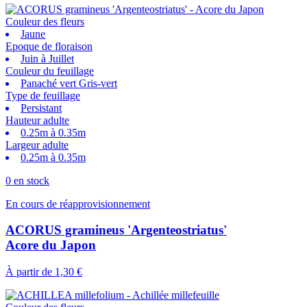
Couleur des fleurs
Jaune
Epoque de floraison
Juin à Juillet
Couleur du feuillage
Panaché vert Gris-vert
Type de feuillage
Persistant
Hauteur adulte
0.25m à 0.35m
Largeur adulte
0.25m à 0.35m
0 en stock
En cours de réapprovisionnement
ACORUS gramineus 'Argenteostriatus'
Acore du Japon
À partir de
1,30 €