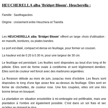
HEUCHERELLA alba 'Bridget Bloom', Heucherella :
Famille
: Saxifragacées
Origine : croisement entre Heuchera et Tiarella
Les
HEUCHERELLA alba 'Bridget Bloom'
offrent un large choix d'utilisation :
en massifs, bordures, ou plates bandes.
Le port est étalé, compact et dense en feuillage, pour former un coussin.
La hauteur est de 0.20 à 0.30 m, pour une largeur de 30 cm.
Le feuillage est persistant. Les feuilles sont disposées au bout d'un long et fin
pétiole. Elles sont de forme ovale à cordiforme et sont légèrement dentées.
Elles sont de couleur vert foncé avec des marbrures argentées.
La floraison débute au mois de juin, jusqu'au mois d'octobre. Les fleurs sont
disposées le long d'une tige assez fine au-dessus du feuillage. Elles sont en
forme de clochettes, de couleur rose. Une fois coupées, elles ont une très
bonne tenue en bouquet.
La plantation en situation ensoleillée à mi-ombragée est préférable, mais une
plantation à l'ombre est également possible. C'est dans un sol frais et sec
qu'elles se plaisent le plus.