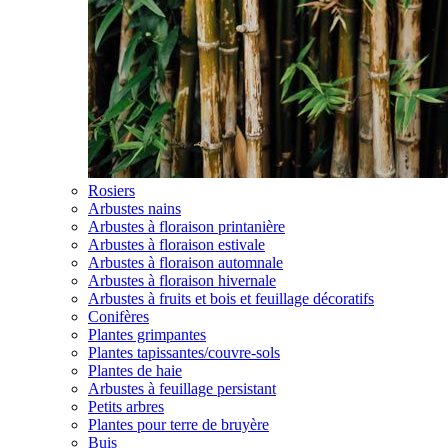
Rosiers
Arbustes nains
Arbustes à floraison printanière
Arbustes à floraison estivale
Arbustes à floraison automnale
Arbustes à floraison hivernale
Arbustes à fruits et bois et feuillage décoratifs
Conifères
Plantes grimpantes
Plantes tapissantes/couvre-sols
Plantes de haie
Arbustes à feuillage persistant
Petits arbres
Plantes pour terre de bruyère
Buis