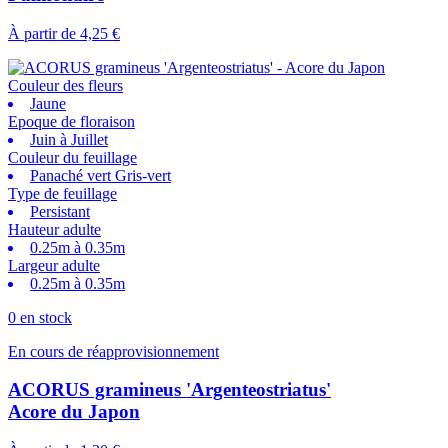
À partir de
4,25 €
Couleur des fleurs
Jaune
Epoque de floraison
Juin à Juillet
Couleur du feuillage
Panaché vert Gris-vert
Type de feuillage
Persistant
Hauteur adulte
0.25m à 0.35m
Largeur adulte
0.25m à 0.35m
0 en stock
En cours de réapprovisionnement
ACORUS gramineus 'Argenteostriatus'
Acore du Japon