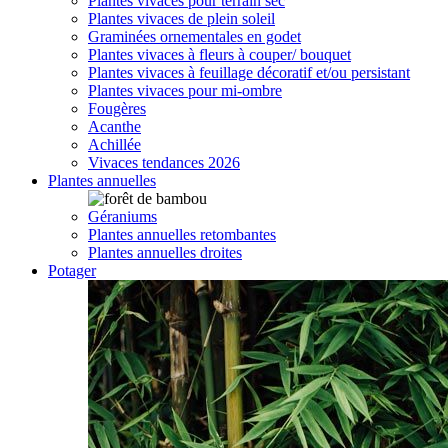
Plantes vivaces pour terrain sec
Plantes vivaces de plein soleil
Graminées ornementales en godet
Plantes vivaces à fleurs à couper/ bouquet
Plantes vivaces à feuillage décoratif et/ou persistant
Plantes vivaces pour mi-ombre
Fougères
Acanthe
Achillée
Vivaces tendances 2026
Plantes annuelles
Géraniums
Plantes annuelles retombantes
Plantes annuelles droites
Potager