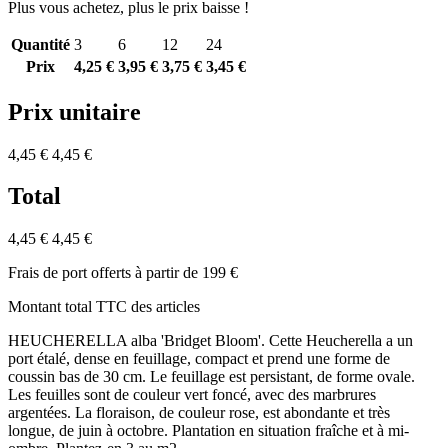
Plus vous achetez, plus le prix baisse !
Quantité
3
6
12
24
Prix
4,25 €
3,95 €
3,75 €
3,45 €
Prix unitaire
4,45 €
4,45 €
Total
4,45 €
4,45 €
Frais de port offerts à partir de 199 €
Montant total TTC des articles
HEUCHERELLA alba 'Bridget Bloom'. Cette Heucherella a un
port étalé, dense en feuillage, compact et prend une forme de
coussin bas de 30 cm. Le feuillage est persistant, de forme ovale.
Les feuilles sont de couleur vert foncé, avec des marbrures
argentées. La floraison, de couleur rose, est abondante et très
longue, de juin à octobre. Plantation en situation fraîche et à mi-