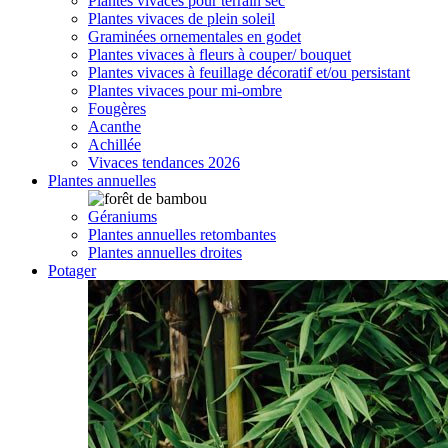
Plantes vivaces pour terrain sec
Plantes vivaces de plein soleil
Graminées ornementales en godet
Plantes vivaces à fleurs à couper/ bouquet
Plantes vivaces à feuillage décoratif et/ou persistant
Plantes vivaces pour mi-ombre
Fougères
Acanthe
Achillée
Vivaces tendances 2026
Plantes annuelles
Géraniums
Plantes annuelles retombantes
Plantes annuelles droites
Potager