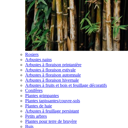
Rosiers
Arbustes nains
Arbustes à floraison printanière
Arbustes à floraison estivale
Arbustes à floraison automnale
Arbustes à floraison hivernale
Arbustes à fruits et bois et feuillage décoratifs
Conifères
Plantes grimpantes
Plantes tapissantes/couvre-sols
Plantes de haie
Arbustes à feuillage persistant
Petits arbres
Plantes pour terre de bruyère
Buis