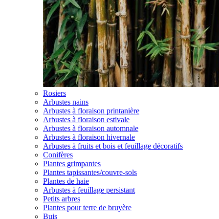
Rosiers
Arbustes nains
Arbustes à floraison printanière
Arbustes à floraison estivale
Arbustes à floraison automnale
Arbustes à floraison hivernale
Arbustes à fruits et bois et feuillage décoratifs
Conifères
Plantes grimpantes
Plantes tapissantes/couvre-sols
Plantes de haie
Arbustes à feuillage persistant
Petits arbres
Plantes pour terre de bruyère
Buis