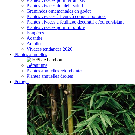
Plantes vivaces pour terrain sec
Plantes vivaces de plein soleil
Graminées ornementales en godet
Plantes vivaces à fleurs à couper/ bouquet
Plantes vivaces à feuillage décoratif et/ou persistant
Plantes vivaces pour mi-ombre
Fougères
Acanthe
Achillée
Vivaces tendances 2026
Plantes annuelles
Géraniums
Plantes annuelles retombantes
Plantes annuelles droites
Potager