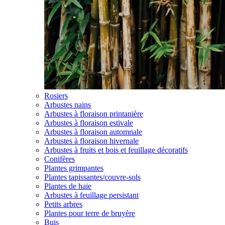
Rosiers
Arbustes nains
Arbustes à floraison printanière
Arbustes à floraison estivale
Arbustes à floraison automnale
Arbustes à floraison hivernale
Arbustes à fruits et bois et feuillage décoratifs
Conifères
Plantes grimpantes
Plantes tapissantes/couvre-sols
Plantes de haie
Arbustes à feuillage persistant
Petits arbres
Plantes pour terre de bruyère
Buis