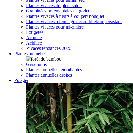
Plantes vivaces pour terrain sec
Plantes vivaces de plein soleil
Graminées ornementales en godet
Plantes vivaces à fleurs à couper/ bouquet
Plantes vivaces à feuillage décoratif et/ou persistant
Plantes vivaces pour mi-ombre
Fougères
Acanthe
Achillée
Vivaces tendances 2026
Plantes annuelles
Géraniums
Plantes annuelles retombantes
Plantes annuelles droites
Potager