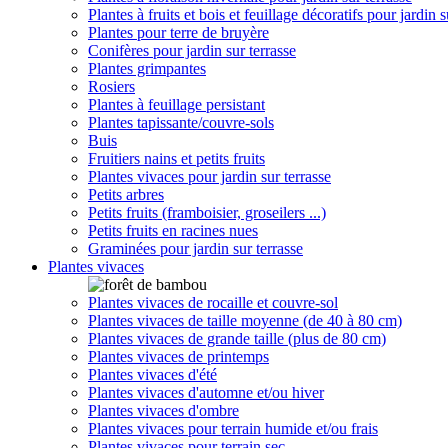
Plantes à fruits et bois et feuillage décoratifs pour jardin s
Plantes pour terre de bruyère
Conifères pour jardin sur terrasse
Plantes grimpantes
Rosiers
Plantes à feuillage persistant
Plantes tapissante/couvre-sols
Buis
Fruitiers nains et petits fruits
Plantes vivaces pour jardin sur terrasse
Petits arbres
Petits fruits (framboisier, groseilers ...)
Petits fruits en racines nues
Graminées pour jardin sur terrasse
Plantes vivaces
Plantes vivaces de rocaille et couvre-sol
Plantes vivaces de taille moyenne (de 40 à 80 cm)
Plantes vivaces de grande taille (plus de 80 cm)
Plantes vivaces de printemps
Plantes vivaces d'été
Plantes vivaces d'automne et/ou hiver
Plantes vivaces d'ombre
Plantes vivaces pour terrain humide et/ou frais
Plantes vivaces pour terrain sec