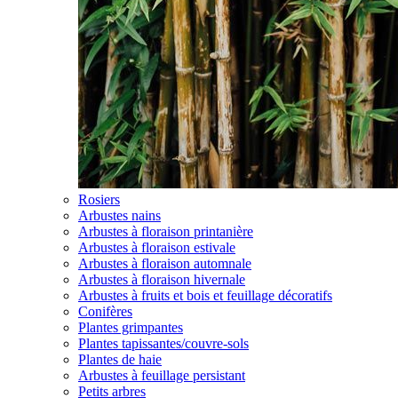
Rosiers
Arbustes nains
Arbustes à floraison printanière
Arbustes à floraison estivale
Arbustes à floraison automnale
Arbustes à floraison hivernale
Arbustes à fruits et bois et feuillage décoratifs
Conifères
Plantes grimpantes
Plantes tapissantes/couvre-sols
Plantes de haie
Arbustes à feuillage persistant
Petits arbres