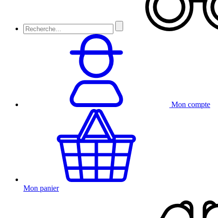
Mon compte
Mon panier