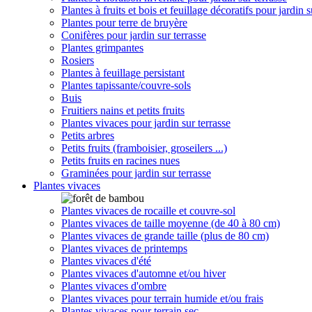
Plantes à fruits et bois et feuillage décoratifs pour jardin s
Plantes pour terre de bruyère
Conifères pour jardin sur terrasse
Plantes grimpantes
Rosiers
Plantes à feuillage persistant
Plantes tapissante/couvre-sols
Buis
Fruitiers nains et petits fruits
Plantes vivaces pour jardin sur terrasse
Petits arbres
Petits fruits (framboisier, groseilers ...)
Petits fruits en racines nues
Graminées pour jardin sur terrasse
Plantes vivaces
Plantes vivaces de rocaille et couvre-sol
Plantes vivaces de taille moyenne (de 40 à 80 cm)
Plantes vivaces de grande taille (plus de 80 cm)
Plantes vivaces de printemps
Plantes vivaces d'été
Plantes vivaces d'automne et/ou hiver
Plantes vivaces d'ombre
Plantes vivaces pour terrain humide et/ou frais
Plantes vivaces pour terrain sec