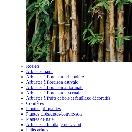
Rosiers
Arbustes nains
Arbustes à floraison printanière
Arbustes à floraison estivale
Arbustes à floraison automnale
Arbustes à floraison hivernale
Arbustes à fruits et bois et feuillage décoratifs
Conifères
Plantes grimpantes
Plantes tapissantes/couvre-sols
Plantes de haie
Arbustes à feuillage persistant
Petits arbres