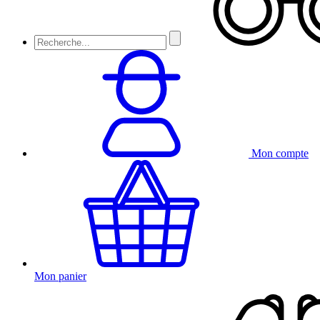
Mon compte
Mon panier