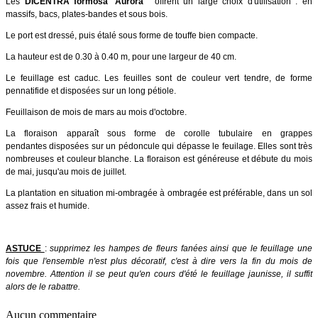
Les
DICENTRA formosa 'Aurora'
offrent un large choix d'utilisation : en
massifs, bacs, plates-bandes et sous bois.
Le port est dressé, puis étalé sous forme de touffe bien compacte.
La hauteur est de 0.30 à 0.40 m, pour une largeur de 40 cm.
Le feuillage est caduc. Les feuilles sont de couleur vert tendre, de forme
pennatifide et disposées sur un long pétiole.
Feuillaison de mois de mars au mois d'octobre.
La floraison apparaît sous forme de corolle tubulaire en grappes
pendantes disposées sur un pédoncule qui dépasse le feuilage. Elles sont très
nombreuses et couleur blanche. La floraison est généreuse et débute du mois
de mai, jusqu'au mois de juillet.
La plantation en situation mi-ombragée à ombragée est préférable, dans un sol
assez frais et humide.
ASTUCE
:
supprimez les hampes de fleurs fanées ainsi que le feuillage une
fois que l'ensemble n'est plus décoratif, c'est à dire vers la fin du mois de
novembre.
Attention il se peut qu'en cours d'été le feuillage jaunisse, il suffit
alors de le rabattre.
Aucun commentaire