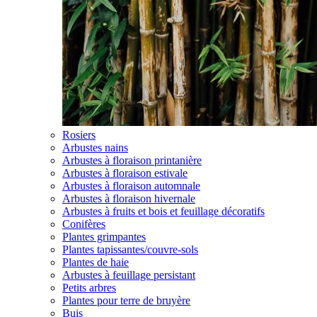
Rosiers
Arbustes nains
Arbustes à floraison printanière
Arbustes à floraison estivale
Arbustes à floraison automnale
Arbustes à floraison hivernale
Arbustes à fruits et bois et feuillage décoratifs
Conifères
Plantes grimpantes
Plantes tapissantes/couvre-sols
Plantes de haie
Arbustes à feuillage persistant
Petits arbres
Plantes pour terre de bruyère
Buis