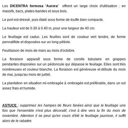
Les
DICENTRA formosa 'Aurora'
offrent un large choix d'utilisation : en
massifs, bacs, plates-bandes et sous bois.
Le port est dressé, puis étalé sous forme de touffe bien compacte.
La hauteur est de 0.30 à 0.40 m, pour une largeur de 40 cm.
Le feuillage est caduc. Les feuilles sont de couleur vert tendre, de forme
pennatifide et disposées sur un long pétiole.
Feuillaison de mois de mars au mois d'octobre.
La floraison apparaît sous forme de corolle tubulaire en grappes
pendantes disposées sur un pédoncule qui dépasse le feuilage. Elles sont très
nombreuses et couleur blanche. La floraison est généreuse et débute du mois
de mai, jusqu'au mois de juillet.
La plantation en situation mi-ombragée à ombragée est préférable, dans un sol
assez frais et humide.
ASTUCE
:
supprimez les hampes de fleurs fanées ainsi que le feuillage une
fois que l'ensemble n'est plus décoratif, c'est à dire vers la fin du mois de
novembre.
Attention il se peut qu'en cours d'été le feuillage jaunisse, il suffit
alors de le rabattre.