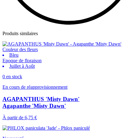
Produits similaires
Couleur des fleurs
Bleu
Epoque de floraison
Juillet à Août
0 en stock
En cours de réapprovisionnement
AGAPANTHUS 'Misty Dawn'
Agapanthe 'Misty Dawn'
À partir de
6,75 €