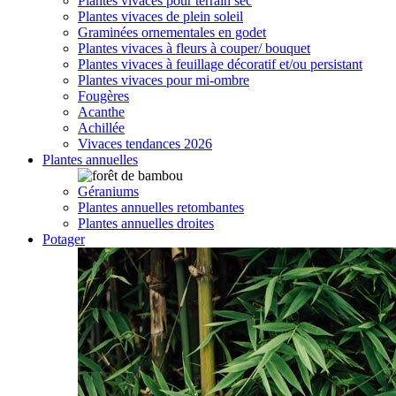
Plantes vivaces pour terrain sec
Plantes vivaces de plein soleil
Graminées ornementales en godet
Plantes vivaces à fleurs à couper/ bouquet
Plantes vivaces à feuillage décoratif et/ou persistant
Plantes vivaces pour mi-ombre
Fougères
Acanthe
Achillée
Vivaces tendances 2026
Plantes annuelles
Géraniums
Plantes annuelles retombantes
Plantes annuelles droites
Potager