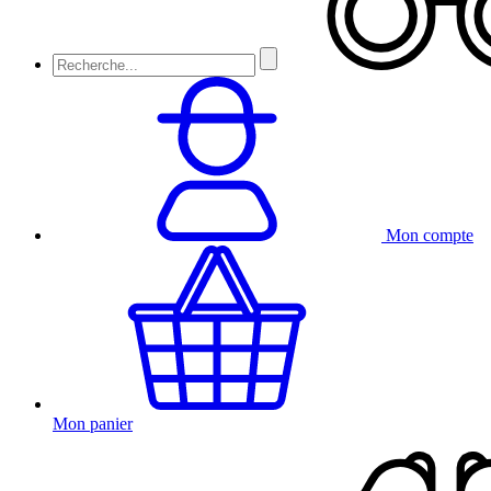
Mon compte
Mon panier