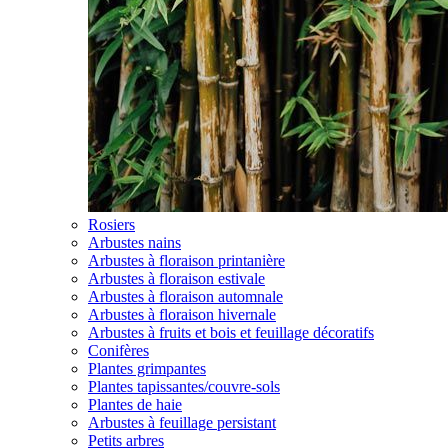
Rosiers
Arbustes nains
Arbustes à floraison printanière
Arbustes à floraison estivale
Arbustes à floraison automnale
Arbustes à floraison hivernale
Arbustes à fruits et bois et feuillage décoratifs
Conifères
Plantes grimpantes
Plantes tapissantes/couvre-sols
Plantes de haie
Arbustes à feuillage persistant
Petits arbres