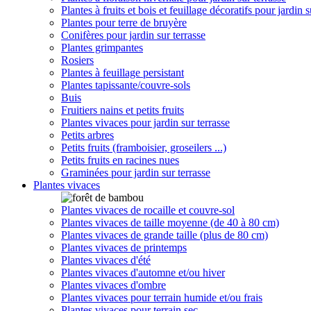
Plantes à fruits et bois et feuillage décoratifs pour jardin s
Plantes pour terre de bruyère
Conifères pour jardin sur terrasse
Plantes grimpantes
Rosiers
Plantes à feuillage persistant
Plantes tapissante/couvre-sols
Buis
Fruitiers nains et petits fruits
Plantes vivaces pour jardin sur terrasse
Petits arbres
Petits fruits (framboisier, groseilers ...)
Petits fruits en racines nues
Graminées pour jardin sur terrasse
Plantes vivaces
Plantes vivaces de rocaille et couvre-sol
Plantes vivaces de taille moyenne (de 40 à 80 cm)
Plantes vivaces de grande taille (plus de 80 cm)
Plantes vivaces de printemps
Plantes vivaces d'été
Plantes vivaces d'automne et/ou hiver
Plantes vivaces d'ombre
Plantes vivaces pour terrain humide et/ou frais
Plantes vivaces pour terrain sec