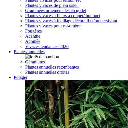
Plantes vivaces pour terrain sec
Plantes vivaces de plein soleil
Graminées ornementales en godet
Plantes vivaces à fleurs à couper/ bouquet
Plantes vivaces à feuillage décoratif et/ou persistant
Plantes vivaces pour mi-ombre
Fougères
Acanthe
Achillée
Vivaces tendances 2026
Plantes annuelles
Géraniums
Plantes annuelles retombantes
Plantes annuelles droites
Potager