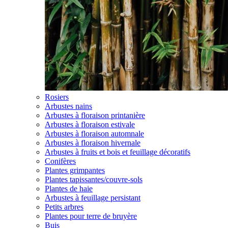
Rosiers
Arbustes nains
Arbustes à floraison printanière
Arbustes à floraison estivale
Arbustes à floraison automnale
Arbustes à floraison hivernale
Arbustes à fruits et bois et feuillage décoratifs
Conifères
Plantes grimpantes
Plantes tapissantes/couvre-sols
Plantes de haie
Arbustes à feuillage persistant
Petits arbres
Plantes pour terre de bruyère
Buis