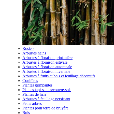
Rosiers
Arbustes nains
Arbustes à floraison printanière
Arbustes à floraison estivale
Arbustes à floraison automnale
Arbustes à floraison hivernale
Arbustes à fruits et bois et feuillage décoratifs
Conifères
Plantes grimpantes
Plantes tapissantes/couvre-sols
Plantes de haie
Arbustes à feuillage persistant
Petits arbres
Plantes pour terre de bruyère
Buis