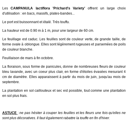
Les
CAMPANULA lactiflora 'Prichard's Variety'
offrent un large choix
d'utilisation : en bacs, massifs, plates-bandes...
Le port est buissonnant et étalé. Très touffu.
La hauteur est de 0.90 m à 1 m, pour une largeur de 60 cm.
Le feuillage est caduc. Les feuilles sont de couleur verte, de grande taille, de
forme ovale à oblongue. Elles sont légèrement rugeuses et parsemées de poils
de couleur blanche.
Feuillaison de mars à fin octobre.
La floraison, sous forme de panicules, donne de nombreuses fleurs de couleur
bleu lavande, avec un coeur plus clair, en forme d'étoiles évasées mesurant 4
cm de diamètre. Elles apparaissent à partir du mois de juin, jusqu'au mois de
septembre.
La plantation en sol caillouteux et sec est possible, tout comme une plantation
en sol plus frais.
ASTUCE
:
ne pas hésiter à couper les feuilles et les fleurs une fois qu'elles ne
sont plus décoratives. Il faut également rabattre la touffe en fin d'hiver.