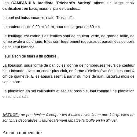
Les
CAMPANULA lactiflora 'Prichard's Variety'
offrent un large choix
d'utilisation : en bacs, massifs, plates-bandes...
Le port est buissonnant et étalé. Très touffu.
La hauteur est de 0.90 m à 1 m, pour une largeur de 60 cm.
Le feuillage est caduc. Les feuilles sont de couleur verte, de grande taille, de
forme ovale à oblongue. Elles sont légèrement rugeuses et parsemées de poils
de couleur blanche.
Feuillaison de mars à fin octobre.
La floraison, sous forme de panicules, donne de nombreuses fleurs de couleur
bleu lavande, avec un coeur plus clair, en forme d'étoiles évasées mesurant 4
cm de diamètre. Elles apparaissent à partir du mois de juin, jusqu'au mois de
septembre.
La plantation en sol caillouteux et sec est possible, tout comme une plantation
en sol plus frais.
ASTUCE
:
ne pas hésiter à couper les feuilles et les fleurs une fois qu'elles ne
sont plus décoratives. Il faut également rabattre la touffe en fin d'hiver.
Aucun commentaire