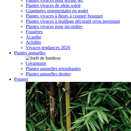
Plantes vivaces pour terrain sec
Plantes vivaces de plein soleil
Graminées ornementales en godet
Plantes vivaces à fleurs à couper/ bouquet
Plantes vivaces à feuillage décoratif et/ou persistant
Plantes vivaces pour mi-ombre
Fougères
Acanthe
Achillée
Vivaces tendances 2026
Plantes annuelles
Géraniums
Plantes annuelles retombantes
Plantes annuelles droites
Potager