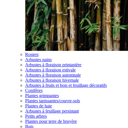
Rosiers
Arbustes nains
Arbustes à floraison printanière
Arbustes à floraison estivale
Arbustes à floraison automnale
Arbustes à floraison hivernale
Arbustes à fruits et bois et feuillage décoratifs
Conifères
Plantes grimpantes
Plantes tapissantes/couvre-sols
Plantes de haie
Arbustes à feuillage persistant
Petits arbres
Plantes pour terre de bruyère
Buis