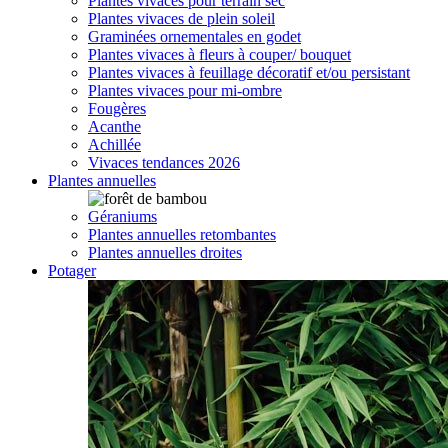
Plantes vivaces pour terrain sec
Plantes vivaces de plein soleil
Graminées ornementales en godet
Plantes vivaces à fleurs à couper/ bouquet
Plantes vivaces à feuillage décoratif et/ou persistant
Plantes vivaces pour mi-ombre
Fougères
Acanthe
Achillée
Vivaces tendances 2026
Plantes annuelles
Géraniums
Plantes annuelles retombantes
Plantes annuelles droites
Potager