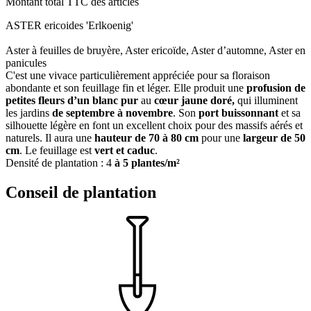
Montant total TTC des articles
ASTER ericoides 'Erlkoenig'
Aster à feuilles de bruyère, Aster ericoïde, Aster d’automne, Aster en
panicules
C'est une vivace particulièrement appréciée pour sa floraison
abondante et son feuillage fin et léger. Elle produit une
profusion de
petites fleurs d’un blanc pur
au
cœur jaune doré,
qui illuminent
les jardins
de septembre à novembre
. Son
port buissonnant
et sa
silhouette légère en font un excellent choix pour des massifs aérés et
naturels. Il aura une
hauteur de 70 à 80 cm
pour une
largeur de 50
cm
. Le feuillage est
vert et caduc
.
Densité de plantation : 4
à 5 plantes/m²
Conseil de plantation