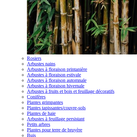
Rosiers
Arbustes nains
Arbustes à floraison printanière
Arbustes à floraison estivale
Arbustes à floraison automnale
Arbustes à floraison hivernale
Arbustes à fruits et bois et feuillage décoratifs
Conifères
Plantes grimpantes
Plantes tapissantes/couvre-sols
Plantes de haie
Arbustes à feuillage persistant
Petits arbres
Plantes pour terre de bruyère
Buis