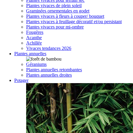
Plantes vivaces pour terrain sec
Plantes vivaces de plein soleil
Graminées ornementales en godet
Plantes vivaces à fleurs à couper/ bouquet
Plantes vivaces à feuillage décoratif et/ou persistant
Plantes vivaces pour mi-ombre
Fougères
Acanthe
Achillée
Vivaces tendances 2026
Plantes annuelles
Géraniums
Plantes annuelles retombantes
Plantes annuelles droites
Potager