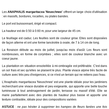
Les
ANAPHALIS margaritacea 'Neuschnee'
offrent un large choix d'utilisation
: en massifs, bordures, rocailles, ou plates bandes.
Le port est buissonnant, érigé et compact.
La hauteur est de 0.50 à 0.60 m, pour une largeur de 45 cm.
Le feuillage est caduc. Les feuilles sont de couleur grise. Elles sont disposées
de façon alterne et ont une forme lancéolée à ovale, de 7 à 14 cm de long.
La floraison débute au mois de juillet, jusqu'au mois d'août. Les fleurs sont
nombreuses, en forme de corymbes ; elles sont de couleur blanche avec un
coeur jaune.
La plantation en situation ensoleillée à mi-ombragée est préférable. C'est dans
un sol frais et sec qu'elles se plaisent le plus.
Plante vivace alpine très facile de
culture avec très peu d'exigences, si ce n'est un terrain qui ne retiens pas l'eau.
L'Anaphalis margaritacea 'Neuschnee' est une plante idéale pour les jardiniers
recherchant une vivace durable et peu exigeante, qui apporte une belle touche
lumineuse à tout aménagement de jardin, terrasse ou massif d'été. Elle se
marie parfaitement avec des plantes de hauteur plus basse et apporte une
texture contrastée, idéale pour des compositions variées
ASTUCE
:
ne pas hésiter à supprimer les hampes de fleurs fanées une fois