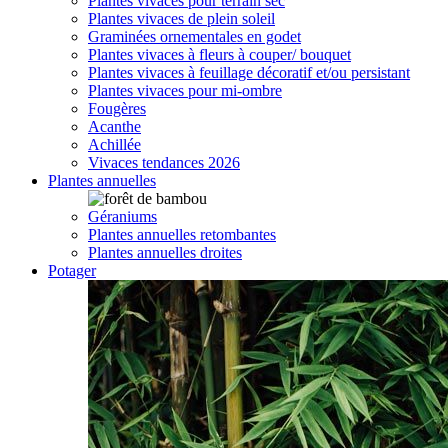
Plantes vivaces pour terrain sec
Plantes vivaces de plein soleil
Graminées ornementales en godet
Plantes vivaces à fleurs à couper/ bouquet
Plantes vivaces à feuillage décoratif et/ou persistant
Plantes vivaces pour mi-ombre
Fougères
Acanthe
Achillée
Vivaces tendances 2026
Plantes annuelles
Géraniums
Plantes annuelles retombantes
Plantes annuelles droites
Potager