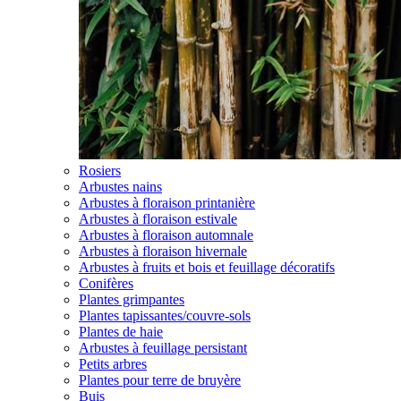
Rosiers
Arbustes nains
Arbustes à floraison printanière
Arbustes à floraison estivale
Arbustes à floraison automnale
Arbustes à floraison hivernale
Arbustes à fruits et bois et feuillage décoratifs
Conifères
Plantes grimpantes
Plantes tapissantes/couvre-sols
Plantes de haie
Arbustes à feuillage persistant
Petits arbres
Plantes pour terre de bruyère
Buis