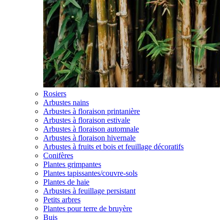
Rosiers
Arbustes nains
Arbustes à floraison printanière
Arbustes à floraison estivale
Arbustes à floraison automnale
Arbustes à floraison hivernale
Arbustes à fruits et bois et feuillage décoratifs
Conifères
Plantes grimpantes
Plantes tapissantes/couvre-sols
Plantes de haie
Arbustes à feuillage persistant
Petits arbres
Plantes pour terre de bruyère
Buis