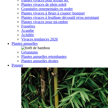
Plantes vivaces pour terrain sec
Plantes vivaces de plein soleil
Graminées ornementales en godet
Plantes vivaces à fleurs à couper/ bouquet
Plantes vivaces à feuillage décoratif et/ou persistant
Plantes vivaces pour mi-ombre
Fougères
Acanthe
Achillée
Vivaces tendances 2026
Plantes annuelles
Géraniums
Plantes annuelles retombantes
Plantes annuelles droites
Potager