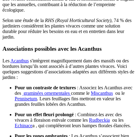
que les annuelles, contribuant à la réduction de l’empreinte
écologique.
Selon une étude de la
RHS (Royal Horticultural Society)
, 74 % des
jardiniers considèrent les plantes vivaces comme une solution
durable pour réduire les besoins en eau et en entretien dans leur
jardin.
Associations possibles avec les Acanthus
Les
Acanthus
s'intègrent magnifiquement dans des massifs ou des
bordures lorsqu’ils sont associés à d’autres plantes vivaces. Voici
quelques suggestions d’associations adaptées aux différents styles de
jardins :
Pour un contraste de textures
: Associez les Acanthus avec
des
graminées ornementales
comme le
Miscanthus
ou le
Pennisetum
. Leurs feuillages fins mettront en valeur les
grandes feuilles lobées des Acanthus.
Pour un effet fleuri prolongé
: Combinez-les avec des
vivaces à floraison estivale comme les
Rudbeckia
ou les
Echinace
a , qui compléteront leurs hampes florales élancées.
Pour les zones ombragées
: Les Acanthus s’associent bien