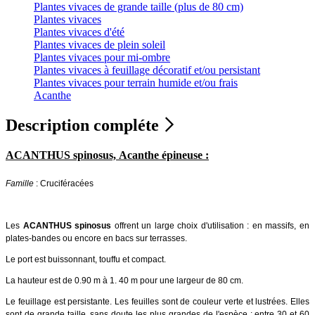
Plantes vivaces de grande taille (plus de 80 cm)
Plantes vivaces
Plantes vivaces d'été
Plantes vivaces de plein soleil
Plantes vivaces pour mi-ombre
Plantes vivaces à feuillage décoratif et/ou persistant
Plantes vivaces pour terrain humide et/ou frais
Acanthe
Description compléte
ACANTHUS spinosus, Acanthe épineuse :
Famille
: Cruciféracées
Les
ACANTHUS spinosus
offrent un large choix d'utilisation : en massifs, en
plates-bandes ou encore en bacs sur terrasses.
Le port est buissonnant, touffu et compact.
La hauteur est de 0.90 m à 1. 40 m pour une largeur de 80 cm.
Le feuillage est persistante. Les feuilles sont de couleur verte et lustrées. Elles
sont de grande taille, sans doute les plus grandes de l'espèce : entre 30 et 60