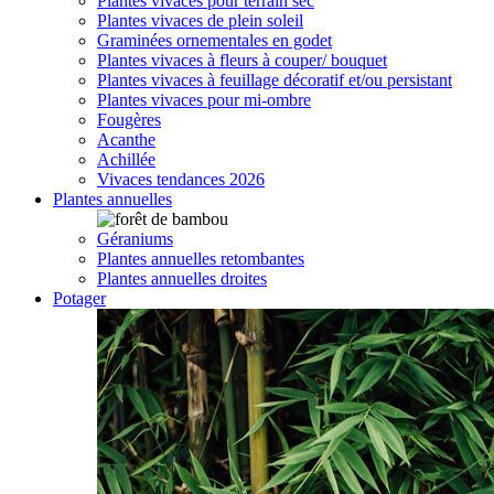
Plantes vivaces pour terrain sec
Plantes vivaces de plein soleil
Graminées ornementales en godet
Plantes vivaces à fleurs à couper/ bouquet
Plantes vivaces à feuillage décoratif et/ou persistant
Plantes vivaces pour mi-ombre
Fougères
Acanthe
Achillée
Vivaces tendances 2026
Plantes annuelles
Géraniums
Plantes annuelles retombantes
Plantes annuelles droites
Potager