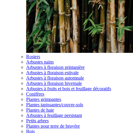
Rosiers
Arbustes nains
Arbustes à floraison printanière
Arbustes à floraison estivale
Arbustes à floraison automnale
Arbustes à floraison hivernale
Arbustes à fruits et bois et feuillage décoratifs
Conifères
Plantes grimpantes
Plantes tapissantes/couvre-sols
Plantes de haie
Arbustes à feuillage persistant
Petits arbres
Plantes pour terre de bruyère
Buis