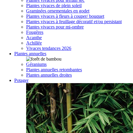
Plantes vivaces pour terrain sec
Plantes vivaces de plein soleil
Graminées ornementales en godet
Plantes vivaces à fleurs à couper/ bouquet
Plantes vivaces à feuillage décoratif et/ou persistant
Plantes vivaces pour mi-ombre
Fougères
Acanthe
Achillée
Vivaces tendances 2026
Plantes annuelles
Géraniums
Plantes annuelles retombantes
Plantes annuelles droites
Potager