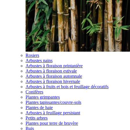
Rosiers
Arbustes nains
Arbustes à floraison printanière
Arbustes à floraison estivale
Arbustes à floraison automnale
Arbustes à floraison hivernale
Arbustes à fruits et bois et feuillage décoratifs
Conifères
Plantes grimpantes
Plantes tapissantes/couvre-sols
Plantes de haie
Arbustes à feuillage persistant
Petits arbres
Plantes pour terre de bruyère
Buis