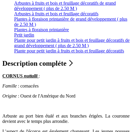
Arbustes à fruits et bois et feuillage décoratifs de grand
développement ( plus de 2.50 M )
Arbustes à fruits et bois et feuillage décoratifs
Plantes à floraison printanière de grand développement ( plus
de 2.50 M )
Plantes à floraison printanière
Petit jardin
Plante pour petit jardin à fruits et bois et feuillage décoratifs de
grand développement ( plus de 2.50 M )
Plante pour petit jardin à fruits et bois et feuillage décoratifs
Description compléte
CORNUS
nuttalli
:
Famille
: cornacées
Origine
: Ouest de l'Amérique du Nord
Arbuste au port bien étalé et aux branches érigées. La couronne
devient avec le temps plus arrondie.
L'aspect de l'écorce est également changeant. Les jeunes pousses