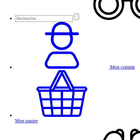
Mon compte
Mon panier