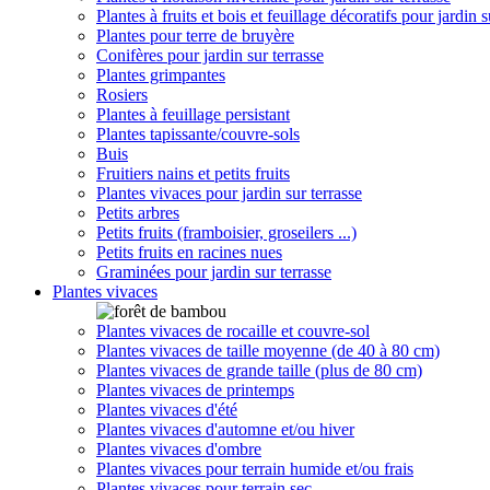
Plantes à fruits et bois et feuillage décoratifs pour jardin s
Plantes pour terre de bruyère
Conifères pour jardin sur terrasse
Plantes grimpantes
Rosiers
Plantes à feuillage persistant
Plantes tapissante/couvre-sols
Buis
Fruitiers nains et petits fruits
Plantes vivaces pour jardin sur terrasse
Petits arbres
Petits fruits (framboisier, groseilers ...)
Petits fruits en racines nues
Graminées pour jardin sur terrasse
Plantes vivaces
Plantes vivaces de rocaille et couvre-sol
Plantes vivaces de taille moyenne (de 40 à 80 cm)
Plantes vivaces de grande taille (plus de 80 cm)
Plantes vivaces de printemps
Plantes vivaces d'été
Plantes vivaces d'automne et/ou hiver
Plantes vivaces d'ombre
Plantes vivaces pour terrain humide et/ou frais
Plantes vivaces pour terrain sec