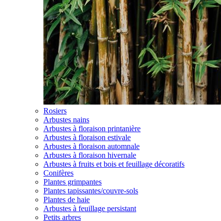
Rosiers
Arbustes nains
Arbustes à floraison printanière
Arbustes à floraison estivale
Arbustes à floraison automnale
Arbustes à floraison hivernale
Arbustes à fruits et bois et feuillage décoratifs
Conifères
Plantes grimpantes
Plantes tapissantes/couvre-sols
Plantes de haie
Arbustes à feuillage persistant
Petits arbres