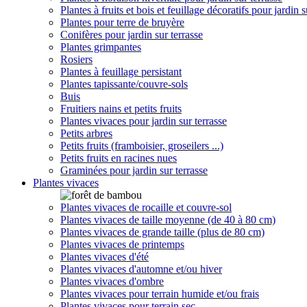
Plantes à fruits et bois et feuillage décoratifs pour jardin s
Plantes pour terre de bruyère
Conifères pour jardin sur terrasse
Plantes grimpantes
Rosiers
Plantes à feuillage persistant
Plantes tapissante/couvre-sols
Buis
Fruitiers nains et petits fruits
Plantes vivaces pour jardin sur terrasse
Petits arbres
Petits fruits (framboisier, groseilers ...)
Petits fruits en racines nues
Graminées pour jardin sur terrasse
Plantes vivaces
Plantes vivaces de rocaille et couvre-sol
Plantes vivaces de taille moyenne (de 40 à 80 cm)
Plantes vivaces de grande taille (plus de 80 cm)
Plantes vivaces de printemps
Plantes vivaces d'été
Plantes vivaces d'automne et/ou hiver
Plantes vivaces d'ombre
Plantes vivaces pour terrain humide et/ou frais
Plantes vivaces pour terrain sec