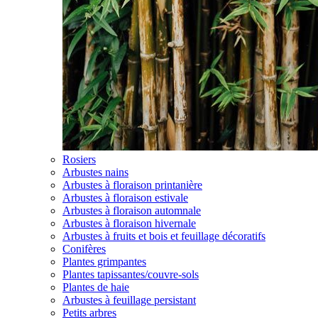
Rosiers
Arbustes nains
Arbustes à floraison printanière
Arbustes à floraison estivale
Arbustes à floraison automnale
Arbustes à floraison hivernale
Arbustes à fruits et bois et feuillage décoratifs
Conifères
Plantes grimpantes
Plantes tapissantes/couvre-sols
Plantes de haie
Arbustes à feuillage persistant
Petits arbres