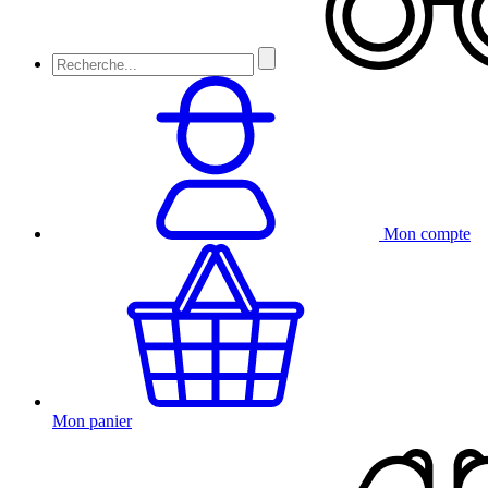
Mon compte
Mon panier