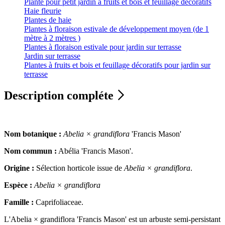
Plante pour petit jardin à fruits et bois et feuillage décoratifs
Haie fleurie
Plantes de haie
Plantes à floraison estivale de développement moyen (de 1
mètre à 2 mètres )
Plantes à floraison estivale pour jardin sur terrasse
Jardin sur terrasse
Plantes à fruits et bois et feuillage décoratifs pour jardin sur
terrasse
Description compléte
Nom botanique :
Abelia × grandiflora
'Francis Mason'
Nom commun :
Abélia 'Francis Mason'.
Origine :
Sélection horticole issue de
Abelia × grandiflora
.
Espèce :
Abelia × grandiflora
Famille :
Caprifoliaceae.
L'Abelia × grandiflora 'Francis Mason' est un arbuste semi-persistant