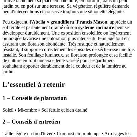
trouve facilement sa place en haie libre, en bordure, dans un petit
jardin ou en
pot
sur une terrasse. Sa végétation régulière demande
peu d'interventions et conserve toujours une silhouette élégante.
Peu exigeant, l'
Abelia × grandiflora 'Francis Mason'
apprécie un
sol fertile et parfaitement drainé où son
système racinaire
peut se
développer durablement. Une exposition ensoleillée ou légèrement
ombragée favorise une coloration plus intense du feuillage tout en
assurant une floraison abondante. Très rustique et naturellement
résistant, il supporte correctement les épisodes de sécheresse une fois
installé. Son feuillage lumineux, sa floraison prolongée et sa facilité
de culture en font une excellente variété pour les jardiniers
souhaitant apporter durablement de la couleur et de la lumière au
jardin.
L'essentiel à retenir
1 – Conseils de plantation
Soleil • Mi-ombre • Sol fertile et bien drainé
2 – Conseils d'entretien
Taille légère en fin d'hiver • Compost au printemps • Arrosages les