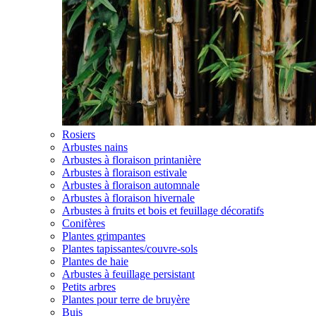
Rosiers
Arbustes nains
Arbustes à floraison printanière
Arbustes à floraison estivale
Arbustes à floraison automnale
Arbustes à floraison hivernale
Arbustes à fruits et bois et feuillage décoratifs
Conifères
Plantes grimpantes
Plantes tapissantes/couvre-sols
Plantes de haie
Arbustes à feuillage persistant
Petits arbres
Plantes pour terre de bruyère
Buis