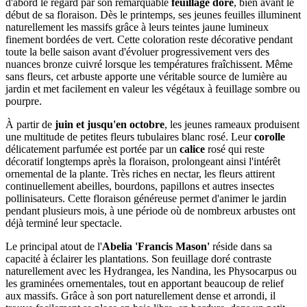
d'abord le regard par son remarquable
feuillage doré
, bien avant le
début de sa floraison. Dès le printemps, ses jeunes feuilles illuminent
naturellement les massifs grâce à leurs teintes jaune lumineux
finement bordées de vert. Cette coloration reste décorative pendant
toute la belle saison avant d'évoluer progressivement vers des
nuances bronze cuivré lorsque les températures fraîchissent. Même
sans fleurs, cet arbuste apporte une véritable source de lumière au
jardin et met facilement en valeur les végétaux à feuillage sombre ou
pourpre.
À partir de
juin et jusqu'en octobre
, les jeunes rameaux produisent
une multitude de petites fleurs tubulaires blanc rosé. Leur
corolle
délicatement parfumée est portée par un
calice
rosé qui reste
décoratif longtemps après la floraison, prolongeant ainsi l'intérêt
ornemental de la plante. Très riches en nectar, les fleurs attirent
continuellement abeilles, bourdons, papillons et autres insectes
pollinisateurs. Cette floraison généreuse permet d'animer le jardin
pendant plusieurs mois, à une période où de nombreux arbustes ont
déjà terminé leur spectacle.
Le principal atout de l'
Abelia 'Francis Mason'
réside dans sa
capacité à éclairer les plantations. Son feuillage doré contraste
naturellement avec les Hydrangea, les Nandina, les Physocarpus ou
les graminées ornementales, tout en apportant beaucoup de relief
aux massifs. Grâce à son port naturellement dense et arrondi, il