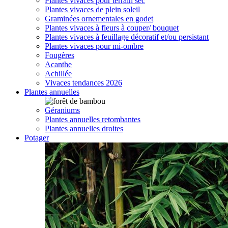
Plantes vivaces pour terrain sec
Plantes vivaces de plein soleil
Graminées ornementales en godet
Plantes vivaces à fleurs à couper/ bouquet
Plantes vivaces à feuillage décoratif et/ou persistant
Plantes vivaces pour mi-ombre
Fougères
Acanthe
Achillée
Vivaces tendances 2026
Plantes annuelles
Géraniums
Plantes annuelles retombantes
Plantes annuelles droites
Potager