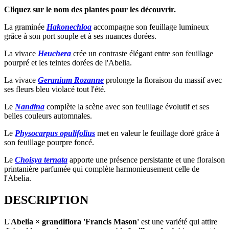
Cliquez sur le nom des plantes pour les découvrir.
La graminée
Hakonechloa
accompagne son feuillage lumineux
grâce à son port souple et à ses nuances dorées.
La vivace
Heuchera
crée un contraste élégant entre son feuillage
pourpré et les teintes dorées de l'Abelia.
La vivace
Geranium Rozanne
prolonge la floraison du massif avec
ses fleurs bleu violacé tout l'été.
Le
Nandina
complète la scène avec son feuillage évolutif et ses
belles couleurs automnales.
Le
Physocarpus opulifolius
met en valeur le feuillage doré grâce à
son feuillage pourpre foncé.
Le
Choisya ternata
apporte une présence persistante et une floraison
printanière parfumée qui complète harmonieusement celle de
l'Abelia.
DESCRIPTION
L'
Abelia × grandiflora 'Francis Mason'
est une variété qui attire