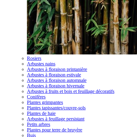
Rosiers
Arbustes nains
Arbustes à floraison printanière
Arbustes à floraison estivale
Arbustes à floraison automnale
Arbustes à floraison hivernale
Arbustes à fruits et bois et feuillage décoratifs
Conifères
Plantes grimpantes
Plantes tapissantes/couvre-sols
Plantes de haie
Arbustes à feuillage persistant
Petits arbres
Plantes pour terre de bruyère
Buis