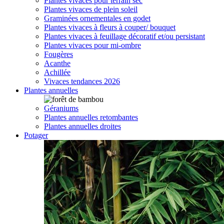
Plantes vivaces pour terrain sec
Plantes vivaces de plein soleil
Graminées ornementales en godet
Plantes vivaces à fleurs à couper/ bouquet
Plantes vivaces à feuillage décoratif et/ou persistant
Plantes vivaces pour mi-ombre
Fougères
Acanthe
Achillée
Vivaces tendances 2026
Plantes annuelles
Géraniums
Plantes annuelles retombantes
Plantes annuelles droites
Potager