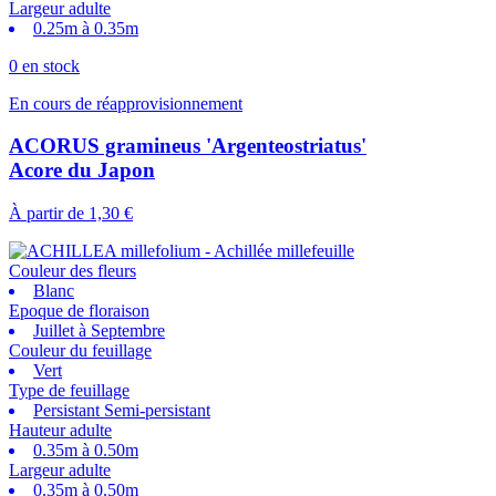
Largeur adulte
0.25m à 0.35m
0 en stock
En cours de réapprovisionnement
ACORUS gramineus 'Argenteostriatus'
Acore du Japon
À partir de
1,30 €
Couleur des fleurs
Blanc
Epoque de floraison
Juillet à Septembre
Couleur du feuillage
Vert
Type de feuillage
Persistant Semi-persistant
Hauteur adulte
0.35m à 0.50m
Largeur adulte
0.35m à 0.50m