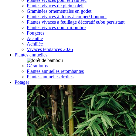
Plantes vivaces pour terrain sec
Plantes vivaces de plein soleil
Graminées ornementales en godet
Plantes vivaces à fleurs à couper/ bouquet
Plantes vivaces à feuillage décoratif et/ou persistant
Plantes vivaces pour mi-ombre
Fougères
Acanthe
Achillée
Vivaces tendances 2026
Plantes annuelles
Géraniums
Plantes annuelles retombantes
Plantes annuelles droites
Potager