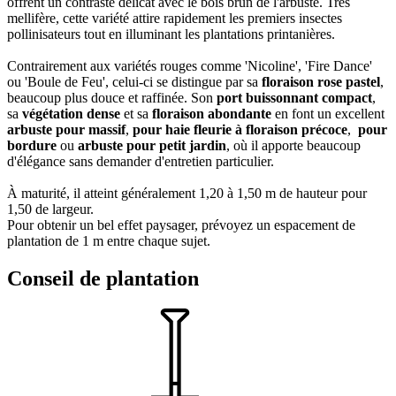
offrent un contraste délicat avec le bois brun de l'arbuste. Très
mellifère, cette variété attire rapidement les premiers insectes
pollinisateurs tout en illuminant les plantations printanières.
Contrairement aux variétés rouges comme 'Nicoline', 'Fire Dance'
ou 'Boule de Feu', celui-ci se distingue par sa
floraison rose pastel
,
beaucoup plus douce et raffinée. Son
port buissonnant compact
,
sa
végétation dense
et sa
floraison abondante
en font un excellent
arbuste pour massif
,
pour haie fleurie
à floraison précoce
,
pour
bordure
ou
arbuste pour petit jardin
, où il apporte beaucoup
d'élégance sans demander d'entretien particulier.
À maturité, il atteint généralement 1,20 à 1,50 m de hauteur pour
1,50 de largeur.
Pour obtenir un bel effet paysager, prévoyez un espacement de
plantation de 1 m entre chaque sujet.
Conseil de plantation