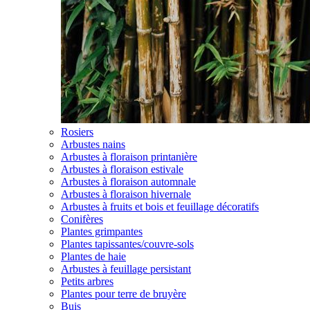
Rosiers
Arbustes nains
Arbustes à floraison printanière
Arbustes à floraison estivale
Arbustes à floraison automnale
Arbustes à floraison hivernale
Arbustes à fruits et bois et feuillage décoratifs
Conifères
Plantes grimpantes
Plantes tapissantes/couvre-sols
Plantes de haie
Arbustes à feuillage persistant
Petits arbres
Plantes pour terre de bruyère
Buis