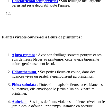
Helictotrichon sempervirens
: Son feuillage bleu argenté
persistant reste décoratif toute l’année.
Plantes vivaces couvre-sol à fleurs de printemps :
Ajuga reptans
: Avec son feuillage souvent pourpre et ses
épis de fleurs bleues au printemps, cette vivace tapissante
colore généreusement le sol.
Helianthemum
: Ses petites fleurs en coupe, dans des
nuances vives ou pastel, s’épanouissent au printemps.
Phlox subulata
: Dotée d’un tapis de fleurs roses, blanches
ou mauves, elle enveloppe le jardin d’un doux parfum
printanier.
Aubrieta
: Ses tapis de fleurs violettes ou bleues réveillent le
jardin dès le début du printemps. Installée en bordure