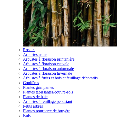
Rosiers
Arbustes nains
Arbustes à floraison printanière
Arbustes à floraison estivale
Arbustes à floraison automnale
Arbustes à floraison hivernale
Arbustes à fruits et bois et feuillage décoratifs
Conifères
Plantes grimpantes
Plantes tapissantes/couvre-sols
Plantes de haie
Arbustes à feuillage persistant
Petits arbres
Plantes pour terre de bruyère
Buis