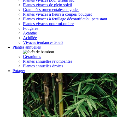
Plantes vivaces pour terrain sec
Plantes vivaces de plein soleil
Graminées ornementales en godet
Plantes vivaces à fleurs à couper/ bouquet
Plantes vivaces à feuillage décoratif et/ou persistant
Plantes vivaces pour mi-ombre
Fougères
Acanthe
Achillée
Vivaces tendances 2026
Plantes annuelles
Géraniums
Plantes annuelles retombantes
Plantes annuelles droites
Potager