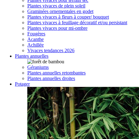
Plantes vivaces pour terrain sec
Plantes vivaces de plein soleil
Graminées ornementales en godet
Plantes vivaces à fleurs à couper/ bouquet
Plantes vivaces à feuillage décoratif et/ou persistant
Plantes vivaces pour mi-ombre
Fougères
Acanthe
Achillée
Vivaces tendances 2026
Plantes annuelles
Géraniums
Plantes annuelles retombantes
Plantes annuelles droites
Potager