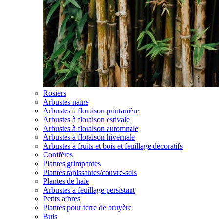
Rosiers
Arbustes nains
Arbustes à floraison printanière
Arbustes à floraison estivale
Arbustes à floraison automnale
Arbustes à floraison hivernale
Arbustes à fruits et bois et feuillage décoratifs
Conifères
Plantes grimpantes
Plantes tapissantes/couvre-sols
Plantes de haie
Arbustes à feuillage persistant
Petits arbres
Plantes pour terre de bruyère
Buis