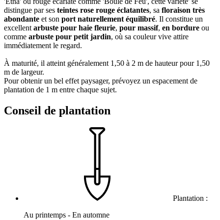
'Etna' ou rouge écarlate comme 'Boule de Feu', cette variété' se
distingue par ses
teintes rose rouge éclatantes
, sa
floraison très
abondante
et son
port naturellement équilibré
. Il constitue un
excellent
arbuste pour haie fleurie
,
pour massif
,
en bordure
ou
comme
arbuste pour petit jardin
, où sa couleur vive attire
immédiatement le regard.
À maturité, il atteint généralement 1,50 à 2 m de hauteur pour 1,50
m de largeur.
Pour obtenir un bel effet paysager, prévoyez un espacement de
plantation de
1 m entre chaque sujet.
Conseil de plantation
Plantation :
Au printemps - En automne