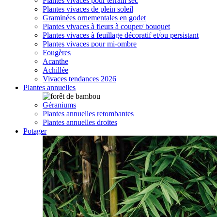
Plantes vivaces pour terrain sec
Plantes vivaces de plein soleil
Graminées ornementales en godet
Plantes vivaces à fleurs à couper/ bouquet
Plantes vivaces à feuillage décoratif et/ou persistant
Plantes vivaces pour mi-ombre
Fougères
Acanthe
Achillée
Vivaces tendances 2026
Plantes annuelles
Géraniums
Plantes annuelles retombantes
Plantes annuelles droites
Potager