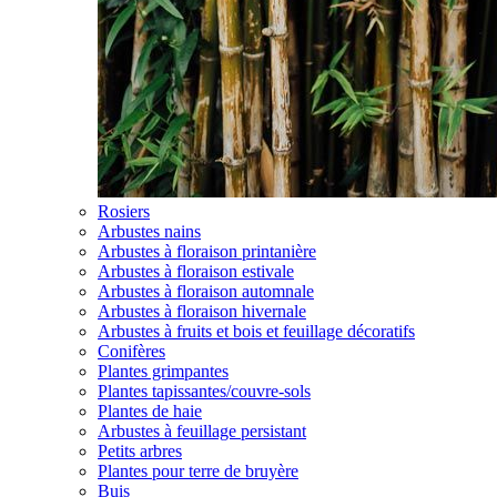
Rosiers
Arbustes nains
Arbustes à floraison printanière
Arbustes à floraison estivale
Arbustes à floraison automnale
Arbustes à floraison hivernale
Arbustes à fruits et bois et feuillage décoratifs
Conifères
Plantes grimpantes
Plantes tapissantes/couvre-sols
Plantes de haie
Arbustes à feuillage persistant
Petits arbres
Plantes pour terre de bruyère
Buis