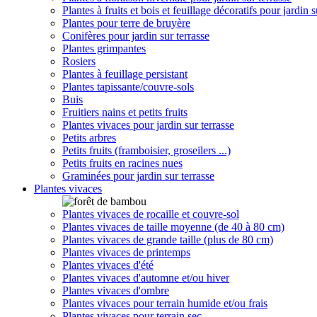
Plantes à fruits et bois et feuillage décoratifs pour jardin s
Plantes pour terre de bruyère
Conifères pour jardin sur terrasse
Plantes grimpantes
Rosiers
Plantes à feuillage persistant
Plantes tapissante/couvre-sols
Buis
Fruitiers nains et petits fruits
Plantes vivaces pour jardin sur terrasse
Petits arbres
Petits fruits (framboisier, groseilers ...)
Petits fruits en racines nues
Graminées pour jardin sur terrasse
Plantes vivaces
Plantes vivaces de rocaille et couvre-sol
Plantes vivaces de taille moyenne (de 40 à 80 cm)
Plantes vivaces de grande taille (plus de 80 cm)
Plantes vivaces de printemps
Plantes vivaces d'été
Plantes vivaces d'automne et/ou hiver
Plantes vivaces d'ombre
Plantes vivaces pour terrain humide et/ou frais
Plantes vivaces pour terrain sec