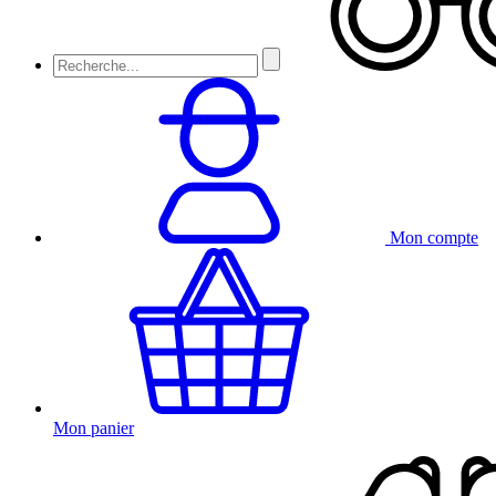
Mon compte
Mon panier