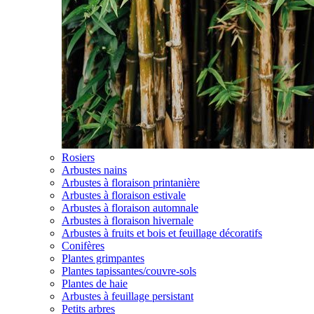
Rosiers
Arbustes nains
Arbustes à floraison printanière
Arbustes à floraison estivale
Arbustes à floraison automnale
Arbustes à floraison hivernale
Arbustes à fruits et bois et feuillage décoratifs
Conifères
Plantes grimpantes
Plantes tapissantes/couvre-sols
Plantes de haie
Arbustes à feuillage persistant
Petits arbres