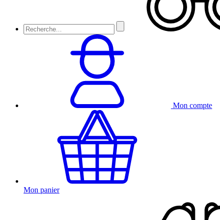
Mon compte
Mon panier