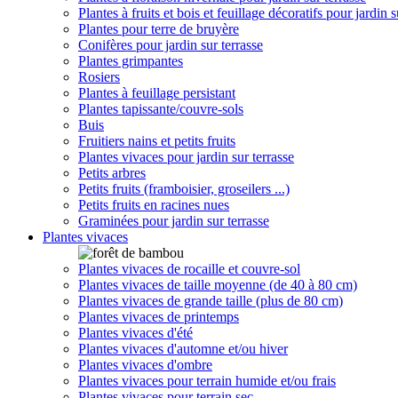
Plantes à fruits et bois et feuillage décoratifs pour jardin s
Plantes pour terre de bruyère
Conifères pour jardin sur terrasse
Plantes grimpantes
Rosiers
Plantes à feuillage persistant
Plantes tapissante/couvre-sols
Buis
Fruitiers nains et petits fruits
Plantes vivaces pour jardin sur terrasse
Petits arbres
Petits fruits (framboisier, groseilers ...)
Petits fruits en racines nues
Graminées pour jardin sur terrasse
Plantes vivaces
Plantes vivaces de rocaille et couvre-sol
Plantes vivaces de taille moyenne (de 40 à 80 cm)
Plantes vivaces de grande taille (plus de 80 cm)
Plantes vivaces de printemps
Plantes vivaces d'été
Plantes vivaces d'automne et/ou hiver
Plantes vivaces d'ombre
Plantes vivaces pour terrain humide et/ou frais
Plantes vivaces pour terrain sec