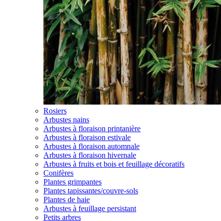
Rosiers
Arbustes nains
Arbustes à floraison printanière
Arbustes à floraison estivale
Arbustes à floraison automnale
Arbustes à floraison hivernale
Arbustes à fruits et bois et feuillage décoratifs
Conifères
Plantes grimpantes
Plantes tapissantes/couvre-sols
Plantes de haie
Arbustes à feuillage persistant
Petits arbres