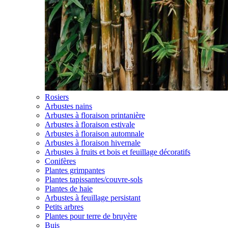
Rosiers
Arbustes nains
Arbustes à floraison printanière
Arbustes à floraison estivale
Arbustes à floraison automnale
Arbustes à floraison hivernale
Arbustes à fruits et bois et feuillage décoratifs
Conifères
Plantes grimpantes
Plantes tapissantes/couvre-sols
Plantes de haie
Arbustes à feuillage persistant
Petits arbres
Plantes pour terre de bruyère
Buis