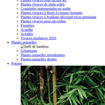
Plantes vivaces pour terrain sec
Plantes vivaces de plein soleil
Graminées ornementales en godet
Plantes vivaces à fleurs à couper/ bouquet
Plantes vivaces à feuillage décoratif et/ou persistant
Plantes vivaces pour mi-ombre
Fougères
Acanthe
Achillée
Vivaces tendances 2026
Plantes annuelles
Géraniums
Plantes annuelles retombantes
Plantes annuelles droites
Potager