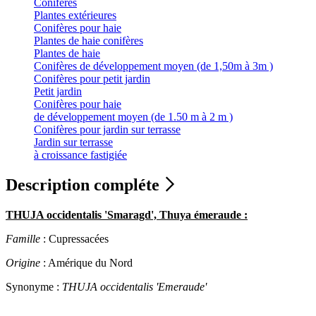
Conifères
Plantes extérieures
Conifères pour haie
Plantes de haie conifères
Plantes de haie
Conifères de développement moyen (de 1,50m à 3m )
Conifères pour petit jardin
Petit jardin
Conifères pour haie
de développement moyen (de 1.50 m à 2 m )
Conifères pour jardin sur terrasse
Jardin sur terrasse
à croissance fastigiée
Description compléte
THUJA occidentalis 'Smaragd', Thuya émeraude :
Famille
: Cupressacées
Origine
: Amérique du Nord
Synonyme :
THUJA occidentalis 'Emeraude'