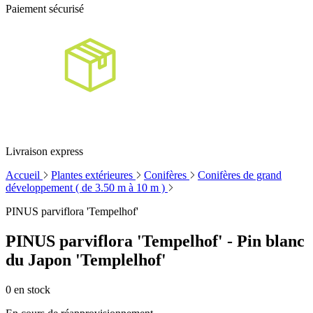
Paiement sécurisé
Livraison express
Accueil
Plantes extérieures
Conifères
Conifères de grand
développement ( de 3.50 m à 10 m )
PINUS parviflora 'Tempelhof'
PINUS parviflora 'Tempelhof' - Pin blanc
du Japon 'Templelhof'
0
en stock