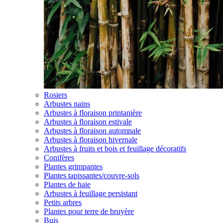
Rosiers
Arbustes nains
Arbustes à floraison printanière
Arbustes à floraison estivale
Arbustes à floraison automnale
Arbustes à floraison hivernale
Arbustes à fruits et bois et feuillage décoratifs
Conifères
Plantes grimpantes
Plantes tapissantes/couvre-sols
Plantes de haie
Arbustes à feuillage persistant
Petits arbres
Plantes pour terre de bruyère
Buis