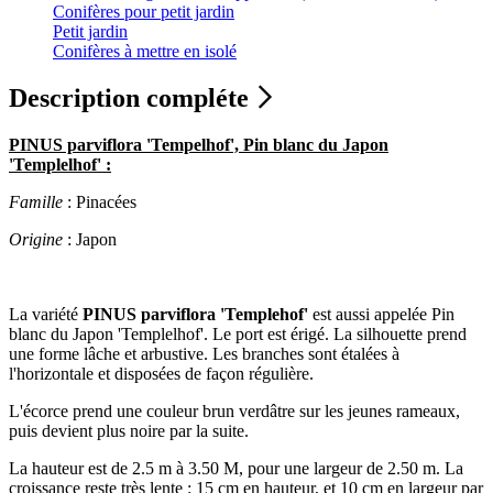
Conifères pour petit jardin
Petit jardin
Conifères à mettre en isolé
Description compléte
PINUS parviflora 'Tempelhof', Pin blanc du Japon
'Templelhof' :
Famille
: Pinacées
Origine
: Japon
La variété
PINUS parviflora 'Templehof'
est aussi appelée Pin
blanc du Japon 'Templelhof'. Le port est érigé. La silhouette prend
une forme lâche et arbustive. Les branches sont étalées à
l'horizontale et disposées de façon régulière.
L'écorce prend une couleur brun verdâtre sur les jeunes rameaux,
puis devient plus noire par la suite.
La hauteur est de 2.5 m à 3.50 M, pour une largeur de 2.50 m. La
croissance reste très lente : 15 cm en hauteur, et 10 cm en largeur par