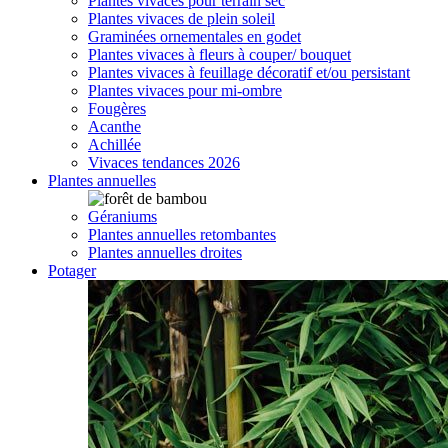
Plantes vivaces pour terrain sec
Plantes vivaces de plein soleil
Graminées ornementales en godet
Plantes vivaces à fleurs à couper/ bouquet
Plantes vivaces à feuillage décoratif et/ou persistant
Plantes vivaces pour mi-ombre
Fougères
Acanthe
Achillée
Vivaces tendances 2026
Plantes annuelles
Géraniums
Plantes annuelles retombantes
Plantes annuelles droites
Potager