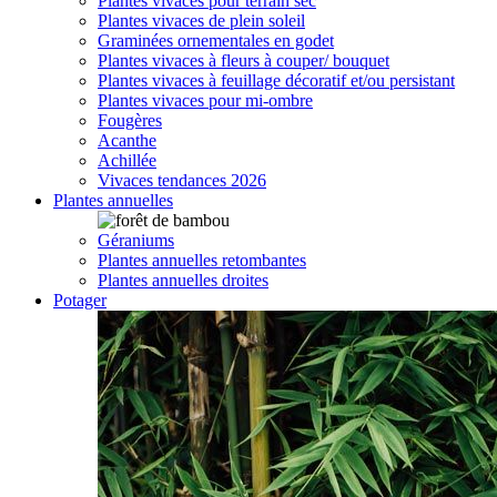
Plantes vivaces pour terrain sec
Plantes vivaces de plein soleil
Graminées ornementales en godet
Plantes vivaces à fleurs à couper/ bouquet
Plantes vivaces à feuillage décoratif et/ou persistant
Plantes vivaces pour mi-ombre
Fougères
Acanthe
Achillée
Vivaces tendances 2026
Plantes annuelles
Géraniums
Plantes annuelles retombantes
Plantes annuelles droites
Potager