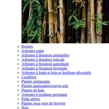
Rosiers
Arbustes nains
Arbustes à floraison printanière
Arbustes à floraison estivale
Arbustes à floraison automnale
Arbustes à floraison hivernale
Arbustes à fruits et bois et feuillage décoratifs
Conifères
Plantes grimpantes
Plantes tapissantes/couvre-sols
Plantes de haie
Arbustes à feuillage persistant
Petits arbres
Plantes pour terre de bruyère
Buis