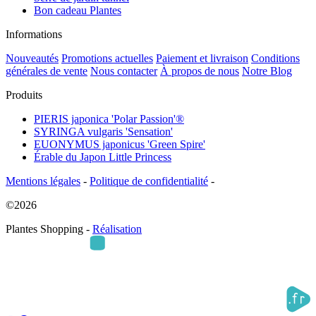
Bon cadeau Plantes
Informations
Nouveautés
Promotions actuelles
Paiement et livraison
Conditions
générales de vente
Nous contacter
À propos de nous
Notre Blog
Produits
PIERIS japonica 'Polar Passion'®
SYRINGA vulgaris 'Sensation'
EUONYMUS japonicus 'Green Spire'
Érable du Japon Little Princess
Mentions légales
-
Politique de confidentialité
-
©2026
Plantes Shopping -
Réalisation