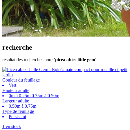
recherche
résultat des recherches pour
'picea abies little gem'
Couleur du feuillage
Vert
Hauteur adulte
0m à 0.25m 0.35m à 0.50m
Largeur adulte
0.50m à 0.75m
Type de feuillage
Persistant
1 en stock