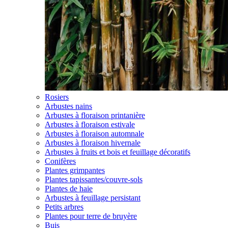
Rosiers
Arbustes nains
Arbustes à floraison printanière
Arbustes à floraison estivale
Arbustes à floraison automnale
Arbustes à floraison hivernale
Arbustes à fruits et bois et feuillage décoratifs
Conifères
Plantes grimpantes
Plantes tapissantes/couvre-sols
Plantes de haie
Arbustes à feuillage persistant
Petits arbres
Plantes pour terre de bruyère
Buis