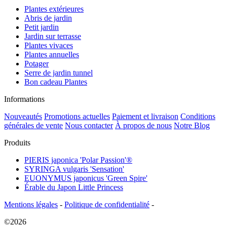
Plantes extérieures
Abris de jardin
Petit jardin
Jardin sur terrasse
Plantes vivaces
Plantes annuelles
Potager
Serre de jardin tunnel
Bon cadeau Plantes
Informations
Nouveautés
Promotions actuelles
Paiement et livraison
Conditions
générales de vente
Nous contacter
À propos de nous
Notre Blog
Produits
PIERIS japonica 'Polar Passion'®
SYRINGA vulgaris 'Sensation'
EUONYMUS japonicus 'Green Spire'
Érable du Japon Little Princess
Mentions légales
-
Politique de confidentialité
-
©2026