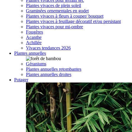
Plantes vivaces pour terrain sec
Plantes vivaces de plein soleil
Graminées ornementales en godet
Plantes vivaces à fleurs à couper/ bouquet
Plantes vivaces à feuillage décoratif et/ou persistant
Plantes vivaces pour mi-ombre
Fougères
Acanthe
Achillée
Vivaces tendances 2026
Plantes annuelles
Géraniums
Plantes annuelles retombantes
Plantes annuelles droites
Potager