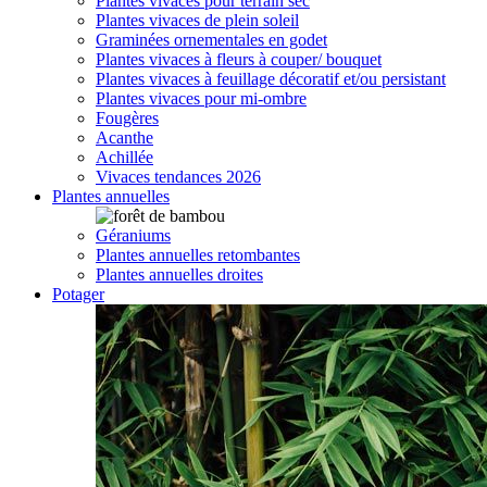
Plantes vivaces pour terrain sec
Plantes vivaces de plein soleil
Graminées ornementales en godet
Plantes vivaces à fleurs à couper/ bouquet
Plantes vivaces à feuillage décoratif et/ou persistant
Plantes vivaces pour mi-ombre
Fougères
Acanthe
Achillée
Vivaces tendances 2026
Plantes annuelles
Géraniums
Plantes annuelles retombantes
Plantes annuelles droites
Potager