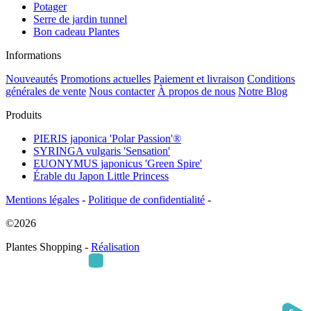
Potager
Serre de jardin tunnel
Bon cadeau Plantes
Informations
Nouveautés
Promotions actuelles
Paiement et livraison
Conditions
générales de vente
Nous contacter
À propos de nous
Notre Blog
Produits
PIERIS japonica 'Polar Passion'®
SYRINGA vulgaris 'Sensation'
EUONYMUS japonicus 'Green Spire'
Érable du Japon Little Princess
Mentions légales
-
Politique de confidentialité
-
©2026
Plantes Shopping -
Réalisation