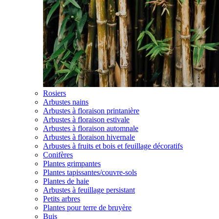
Rosiers
Arbustes nains
Arbustes à floraison printanière
Arbustes à floraison estivale
Arbustes à floraison automnale
Arbustes à floraison hivernale
Arbustes à fruits et bois et feuillage décoratifs
Conifères
Plantes grimpantes
Plantes tapissantes/couvre-sols
Plantes de haie
Arbustes à feuillage persistant
Petits arbres
Plantes pour terre de bruyère
Buis