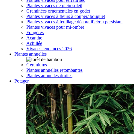
Plantes vivaces pour terrain sec
Plantes vivaces de plein soleil
Graminées ornementales en godet
Plantes vivaces à fleurs à couper/ bouquet
Plantes vivaces à feuillage décoratif et/ou persistant
Plantes vivaces pour mi-ombre
Fougères
Acanthe
Achillée
Vivaces tendances 2026
Plantes annuelles
Géraniums
Plantes annuelles retombantes
Plantes annuelles droites
Potager