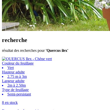
recherche
résultat des recherches pour
'Quercus ilex'
Couleur du feuillage
Vert
Hauteur adulte
2.75 m à 3m
Largeur adulte
2m à 2.50m
Type de feuillage
Semi-persistant
8 en stock