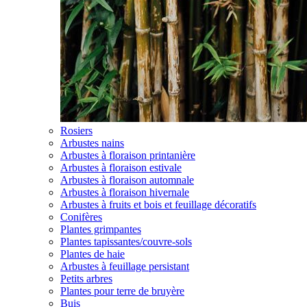
Rosiers
Arbustes nains
Arbustes à floraison printanière
Arbustes à floraison estivale
Arbustes à floraison automnale
Arbustes à floraison hivernale
Arbustes à fruits et bois et feuillage décoratifs
Conifères
Plantes grimpantes
Plantes tapissantes/couvre-sols
Plantes de haie
Arbustes à feuillage persistant
Petits arbres
Plantes pour terre de bruyère
Buis