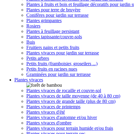
Plantes à fruits et bois et feuillage décoratifs pour jardin s
Plantes pour terre de bruyère
Conifères pour jardin sur terrasse
Plantes grimpantes
Rosiers
Plantes à feuillage persistant
Plantes tapissante/couvre-sols
Buis
Fruitiers nains et petits fruits
Plantes vivaces pour jardin sur terrasse
Petits arbres
Petits fruits (framboisier, groseilers ...)
Petits fruits en racines nues
Graminées pour jardin sur terrasse
Plantes vivaces
Plantes vivaces de rocaille et couvre-sol
Plantes vivaces de taille moyenne (de 40 à 80 cm)
Plantes vivaces de grande taille (plus de 80 cm)
Plantes vivaces de printemps
Plantes vivaces d'été
Plantes vivaces d'automne et/ou hiver
Plantes vivaces d'ombre
Plantes vivaces pour terrain humide et/ou frais
Plantes vivaces pour terrain sec