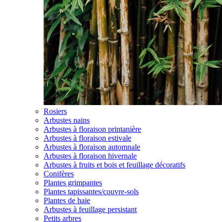
Rosiers
Arbustes nains
Arbustes à floraison printanière
Arbustes à floraison estivale
Arbustes à floraison automnale
Arbustes à floraison hivernale
Arbustes à fruits et bois et feuillage décoratifs
Conifères
Plantes grimpantes
Plantes tapissantes/couvre-sols
Plantes de haie
Arbustes à feuillage persistant
Petits arbres