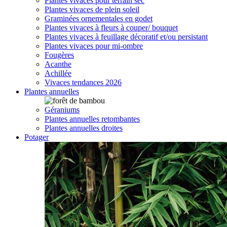
Plantes vivaces pour terrain sec
Plantes vivaces de plein soleil
Graminées ornementales en godet
Plantes vivaces à fleurs à couper/ bouquet
Plantes vivaces à feuillage décoratif et/ou persistant
Plantes vivaces pour mi-ombre
Fougères
Acanthe
Achillée
Vivaces tendances 2026
Plantes annuelles
Géraniums
Plantes annuelles retombantes
Plantes annuelles droites
Potager