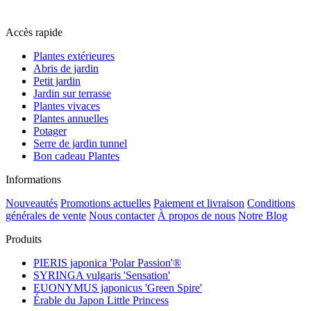
Accès rapide
Plantes extérieures
Abris de jardin
Petit jardin
Jardin sur terrasse
Plantes vivaces
Plantes annuelles
Potager
Serre de jardin tunnel
Bon cadeau Plantes
Informations
Nouveautés
Promotions actuelles
Paiement et livraison
Conditions
générales de vente
Nous contacter
À propos de nous
Notre Blog
Produits
PIERIS japonica 'Polar Passion'®
SYRINGA vulgaris 'Sensation'
EUONYMUS japonicus 'Green Spire'
Érable du Japon Little Princess