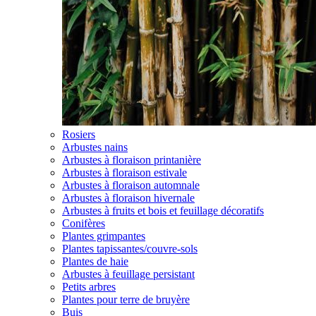
Rosiers
Arbustes nains
Arbustes à floraison printanière
Arbustes à floraison estivale
Arbustes à floraison automnale
Arbustes à floraison hivernale
Arbustes à fruits et bois et feuillage décoratifs
Conifères
Plantes grimpantes
Plantes tapissantes/couvre-sols
Plantes de haie
Arbustes à feuillage persistant
Petits arbres
Plantes pour terre de bruyère
Buis