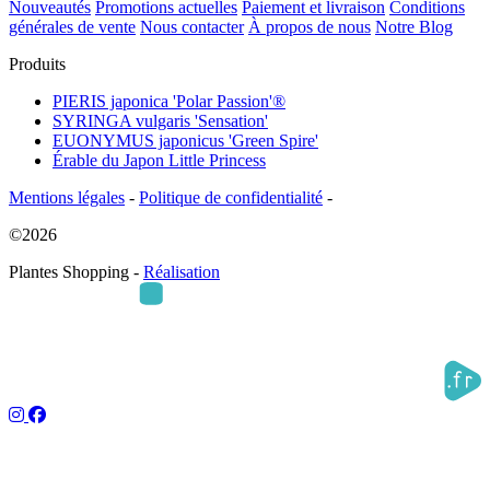
Nouveautés
Promotions actuelles
Paiement et livraison
Conditions
générales de vente
Nous contacter
À propos de nous
Notre Blog
Produits
PIERIS japonica 'Polar Passion'®
SYRINGA vulgaris 'Sensation'
EUONYMUS japonicus 'Green Spire'
Érable du Japon Little Princess
Mentions légales
-
Politique de confidentialité
-
©2026
Plantes Shopping -
Réalisation