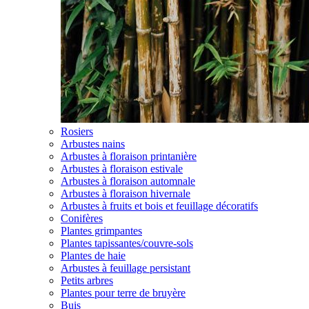
Rosiers
Arbustes nains
Arbustes à floraison printanière
Arbustes à floraison estivale
Arbustes à floraison automnale
Arbustes à floraison hivernale
Arbustes à fruits et bois et feuillage décoratifs
Conifères
Plantes grimpantes
Plantes tapissantes/couvre-sols
Plantes de haie
Arbustes à feuillage persistant
Petits arbres
Plantes pour terre de bruyère
Buis